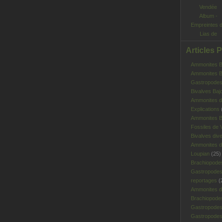
Album -
Empreintes 
Lias de
Vendée
Articles 
Ammonites Ba
Ammonites Ba
Gastropodes 
Bivalves Baj
Ammonites d
Explications
Ammonites B
Fossiles de V
Bivalves div
Ammonites d
Loupian
(25)
Brachiopode
Gastropodes
reportages
(
Ammonites d'
Brachiopode
Gastropodes
Gastropodes 