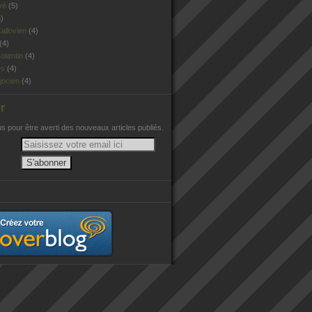
vé
(5)
)
allovien
(4)
(4)
otentin
(4)
es
(4)
jocien
(4)
r
 pour être averti des nouveaux articles publiés.