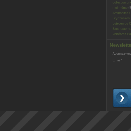
collection pri
moi-même
(5
Ammonites C
Bryozoaires
Lutetien du C
Sites extern
Vertébrés Ba
Newslette
Abonnez-vous
Email