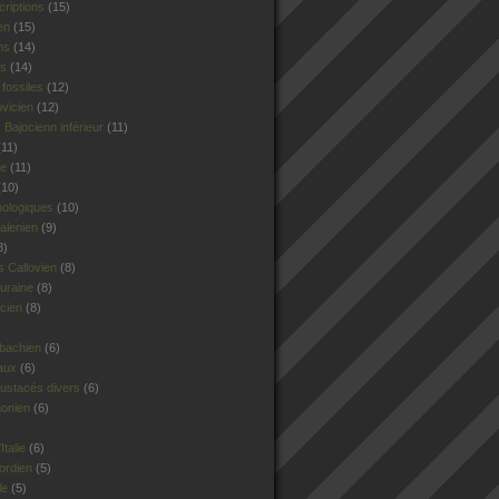
criptions
(15)
en
(15)
ns
(14)
rs
(14)
fossiles
(12)
ovicien
(12)
Bajocienn inférieur
(11)
11)
le
(11)
10)
hologiques
(10)
alenien
(9)
8)
 Callovien
(8)
uraine
(8)
cien
(8)
sbachien
(6)
aux
(6)
ustacés divers
(6)
honien
(6)
talie
(6)
ordien
(5)
le
(5)