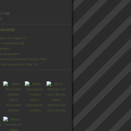
025
(1)
1)
Récents
pays de Cinglais 14
s centriglobus [M]
lcaires
s bicarinatum
ia dentata (Deslongchamps,1848).
n de Feuguerolles-Bully 14
Album
Album -
Album -
Ammonites
Spongiaires-
Mineraux-de-
Anglaise
Crétacé
ma-collection