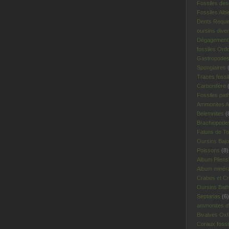
Fossiles des
Fossiles Albi
Dents Requi
oursins dive
Dégagement 
fossiles Ord
Gastropodes 
Spongiaires
(
Traces fossi
Carbonifère
(
Fossiles pat
Ammonites A
Belemnites
(
Brachiopodes
Faluns de To
Oursins Bajo
Poissons
(8)
Album Plien
Album minér
Crabes et Cr
Oursins Bat
Septarias
(6)
ammonites d'I
Bivalves Oxf
Coraux fossi