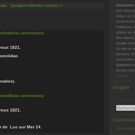
Descriptio
stata
Spongiaires Bathonien Calvados >>
leurs descrip
valeur. Les f
Je décris le
mollusques d
articles sur 
descriptives
fossiles et l
roux 1821.
Ce site est o
passions. Vo
ioeciidae.
des fossiles 
également vo
de mes conna
Contact
lvados).
images
roux 1821.
Communau
 de Luc sur Mer 14.
Communauté