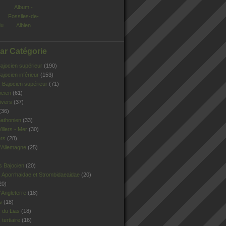
Album -
Fossiles-de-
du
Albien
Par Catégorie
jocien supérieur
(190)
jocien inférieur
(153)
Bajocien supérieur
(71)
ocien
(61)
ivers
(37)
(36)
athonien
(33)
illers - Mer
(30)
ers
(28)
'Allemagne
(25)
s Bajocien
(20)
 Aporrhaidae et Strombidaeaidae
(20)
20)
Angleterre
(18)
s
(18)
 du Lias
(18)
tertiaire
(16)