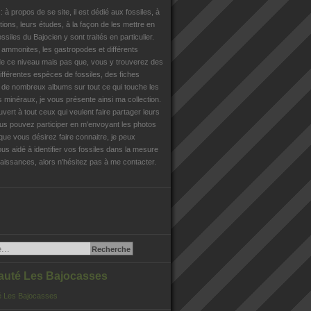
n
: à propos de se site, il est dédié aux fossiles, à
tions, leurs études, à la façon de les mettre en
ossiles du Bajocien y sont traités en particulier.
s ammonites, les gastropodes et différents
e ce niveau mais pas que, vous y trouverez des
différentes espèces de fossiles, des fiches
, de nombreux albums sur tout ce qui touche les
es minéraux, je vous présente ainsi ma collection.
uvert à tout ceux qui veulent faire partager leurs
us pouvez participer en m'envoyant les photos
que vous désirez faire connaitre, je peux
us aidé à identifier vos fossiles dans la mesure
issances, alors n'hésitez pas à me contacter.
té Les Bajocasses
 Les Bajocasses