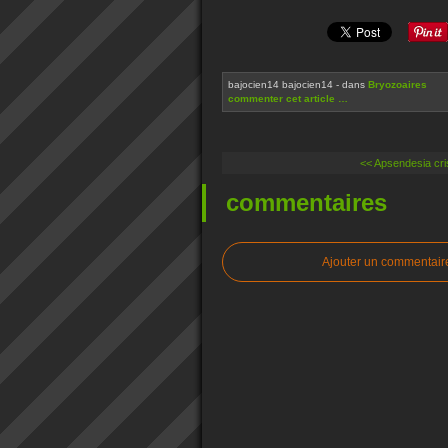
bajocien14 bajocien14
-
dans
Bryozoaires
commenter cet article
…
<< Apsendesia cri
commentaires
Ajouter un commentair