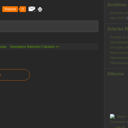
Archives
Repost
0
Décembre 2
Mars 2025
(
Articles 
Fossiles en 
Dimorphinite
stata
Spongiaires Bathonien Calvados >>
Oncoïdes ca
Aegocriocera
Pleurotomar
Pliensbachie
Albums
e