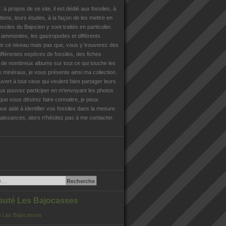
n
: à propos de se site, il est dédié aux fossiles, à
tions, leurs études, à la façon de les mettre en
ossiles du Bajocien y sont traités en particulier.
s ammonites, les gastropodes et différents
e ce niveau mais pas que, vous y trouverez des
différentes espèces de fossiles, des fiches
, de nombreux albums sur tout ce qui touche les
es minéraux, je vous présente ainsi ma collection.
uvert à tout ceux qui veulent faire partager leurs
us pouvez participer en m'envoyant les photos
que vous désirez faire connaitre, je peux
us aidé à identifier vos fossiles dans la mesure
issances, alors n'hésitez pas à me contacter.
té Les Bajocasses
 Les Bajocasses