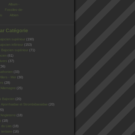
Album -
Fossiles-de-
du
Albien
Par Catégorie
jocien supérieur
(190)
jocien inférieur
(153)
Bajocien supérieur
(71)
ocien
(61)
ivers
(37)
(36)
athonien
(33)
illers - Mer
(30)
ers
(28)
'Allemagne
(25)
s Bajocien
(20)
 Aporrhaidae et Strombidaeaidae
(20)
20)
Angleterre
(18)
s
(18)
 du Lias
(18)
tertiaire
(16)