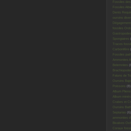
Fossiles des
Fossiles Albi
Dents Requi
oursins dive
Dégagement 
fossiles Ord
Gastropodes 
Spongiaires
(
Traces fossi
Carbonifère
(
Fossiles pat
Ammonites A
Belemnites
(
Brachiopodes
Faluns de To
Oursins Bajo
Poissons
(8)
Album Plien
Album minér
Crabes et Cr
Oursins Bat
Septarias
(6)
ammonites d'I
Bivalves Oxf
Coraux fossi