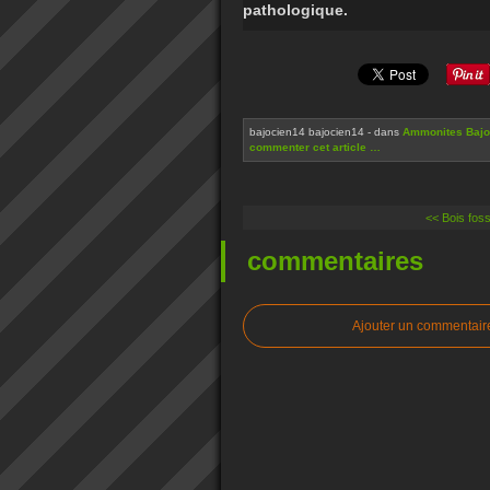
pathologique.
bajocien14 bajocien14
-
dans
Ammonites Bajoc
commenter cet article
…
<< Bois fossi
commentaires
Ajouter un commentair