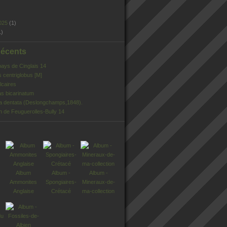
025
(1)
1)
Récents
pays de Cinglais 14
s centriglobus [M]
lcaires
s bicarinatum
ia dentata (Deslongchamps,1848).
n de Feuguerolles-Bully 14
Album
Album -
Album -
Ammonites
Spongiaires-
Mineraux-de-
Anglaise
Crétacé
ma-collection