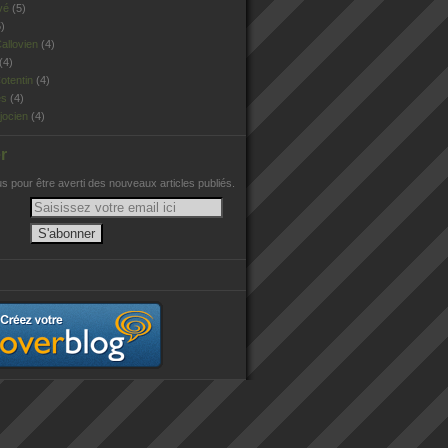
vé
(5)
)
allovien
(4)
(4)
otentin
(4)
es
(4)
jocien
(4)
r
 pour être averti des nouveaux articles publiés.