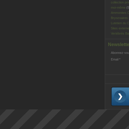
collection pri
moi-même
(5
Ammonites C
Bryozoaires
Lutetien du C
Sites extern
Vertébrés Ba
Newslette
Abonnez-vous
Email