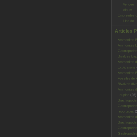
Album -
Empreintes 
Lias de
Vendée
Articles 
Ammonites Ba
Ammonites Ba
Gastropodes 
Bivalves Baj
Ammonites d
Explications
Ammonites B
Fossiles de V
Bivalves div
Ammonites d
Loupian
(25)
Brachiopode
Gastropodes
reportages
(
Ammonites d'
Brachiopode
Gastropodes
Gastropodes 