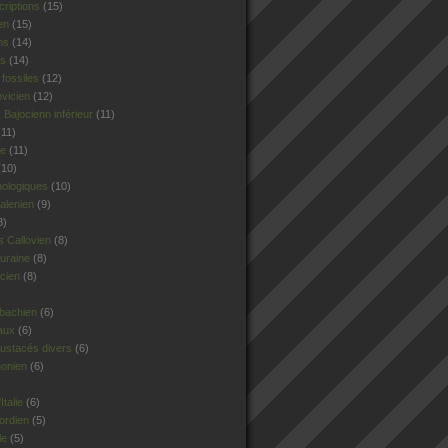
criptions
(15)
en
(15)
ns
(14)
rs
(14)
fossiles
(12)
ovicien
(12)
Bajocienn inférieur
(11)
11)
le
(11)
10)
hologiques
(10)
alenien
(9)
8)
 Callovien
(8)
uraine
(8)
cien
(8)
sbachien
(6)
aux
(6)
ustacés divers
(6)
honien
(6)
talie
(6)
ordien
(5)
le
(5)