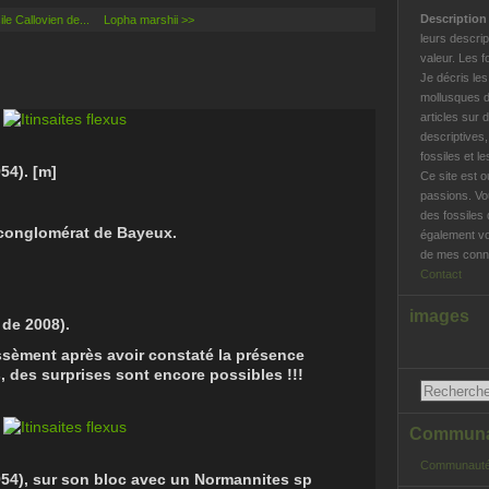
Descriptio
le Callovien de...
Lopha marshii >>
leurs descrip
valeur. Les f
Je décris le
mollusques d
articles sur 
descriptives
fossiles et l
54). [m]
Ce site est o
passions. Vo
des fossiles 
 conglomérat de Bayeux.
également vo
de mes conna
Contact
images
 de 2008).
sèment après avoir constaté la présence
 des surprises sont encore possibles !!!
Communau
Communauté
54), sur son bloc avec un Normannites sp