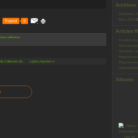
Archives
Décembre 2
Mars 2025
(
Repost
0
Articles 
ien inférieur
Fossiles en 
Dimorphinite
Oncoïdes ca
Aegocriocera
le Callovien de...
Lopha marshii >>
Pleurotomar
Pliensbachie
Albums
e