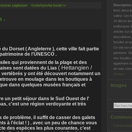
Descriptio
oceras sagittarium
Goniorhynchia boueti >>
leurs descrip
valeur. Les f
 .
Je décris le
mollusques d
articles sur 
descriptives
fossiles et l
Ce site est o
du Dorset ( Angleterre ), cette ville fait partie
passions. Vo
u patrimoine de l'UNESCO .
des fossiles 
siles qui proviennent de la plage et des
également vo
( Hettangien /
alaises sont datées du Lias
de mes conna
vertébrés y ont été découvert notamment un
Contact
 retrouve en moulage dans les boutiques à
nsi que dans quelques musées français et
images
re un petit séjour dans le Sud Ouest de l'
pas, c'est une région verdoyante et très
Communau
s de problème, il suffit de casser des galets
nts à l'éclat ! ) , avec un peu de chance vous
Communauté
cte des espèces les plus courantes, c'est