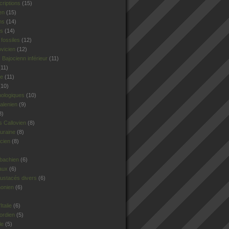
criptions
(15)
en
(15)
ns
(14)
rs
(14)
fossiles
(12)
ovicien
(12)
Bajocienn inférieur
(11)
11)
le
(11)
10)
hologiques
(10)
alenien
(9)
8)
 Callovien
(8)
uraine
(8)
cien
(8)
sbachien
(6)
aux
(6)
ustacés divers
(6)
honien
(6)
talie
(6)
ordien
(5)
le
(5)