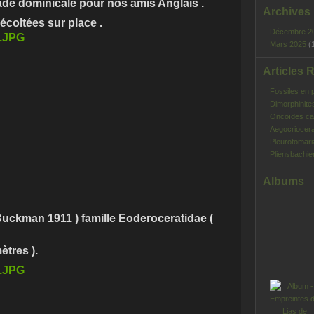
de dominicale pour nos amis Anglais .
Archives
écoltées sur place .
Décembre 2
Mars 2025
(
Articles 
Fossiles en 
Dimorphinite
Oncoïdes ca
Aegocriocera
Pleurotomar
Pliensbachie
Albums
Buckman 1911 ) famille Eoderoceratidae (
ètres ).