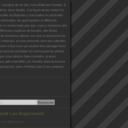
n
: à propos de se site, il est dédié aux fossiles, à
tions, leurs études, à la façon de les mettre en
ossiles du Bajocien y sont traités en particulier.
s ammonites, les gastropodes et différents
e ce niveau mais pas que, vous y trouverez des
différentes espèces de fossiles, des fiches
, de nombreux albums sur tout ce qui touche les
es minéraux, je vous présente ainsi ma collection.
uvert à tout ceux qui veulent faire partager leurs
us pouvez participer en m'envoyant les photos
que vous désirez faire connaitre, je peux
us aidé à identifier vos fossiles dans la mesure
issances, alors n'hésitez pas à me contacter.
té Les Bajocasses
 Les Bajocasses