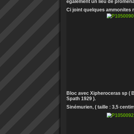
également un lieu de promena
Ci joint quelques ammonites r
Bloc avec Xipheroceras sp ( 
Spath 1929 ).
Sinémurien, ( taille : 3,5 centim