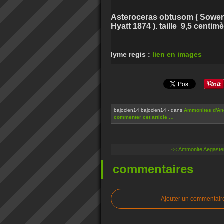
Asteroceras obtusom ( Sowerby
Hyatt 1874 ). taille 9,5 centimè
lyme regis :
lien en images
bajocien14 bajocien14
-
dans
Ammonites d'Ang
commenter cet article
…
<< Ammonite Aegaster
commentaires
Ajouter un commentair