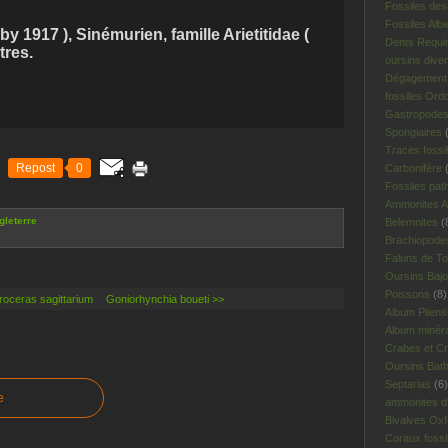
Fossiles des
Fossiles Albi
 1917 ), Sinémurien, famille Arietitidae (
Dents Requi
tres.
oursins dive
Dégagement 
fossiles Ord
Gastropodes 
Spongiaires
(
Traces fossi
Repost
0
Carbonifère
(
Fossiles pat
Ammonites A
leterre
Belemnites
(
Brachiopodes
Faluns de To
Oursins Bajo
Poissons
(8)
oceras sagittarium
Goniorhynchia boueti >>
Album Plien
Album minér
Crabes et Cr
Oursins Bat
Septarias
(6)
e
ammonites d'I
Bivalves Oxf
Coraux fossi