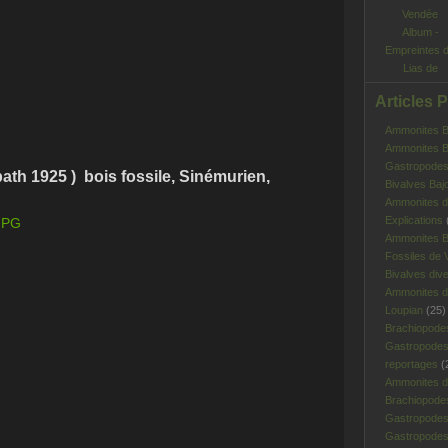
Album -
Empreintes 
Lias de
Vendée
Articles 
Ammonites Ba
Ammonites Ba
Gastropodes 
ath 1925 ) bois fossile, Sinémurien,
Bivalves Baj
Ammonites d
Explications
Ammonites B
Fossiles de V
Bivalves div
Ammonites d
Loupian
(25)
Brachiopode
Gastropodes
reportages
(
Ammonites d'
Brachiopode
Gastropodes
Gastropodes 