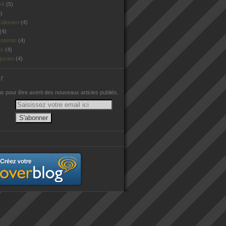
vé
(5)
)
allovien
(4)
(4)
otentin
(4)
es
(4)
jocien
(4)
r
 pour être averti des nouveaux articles publiés.