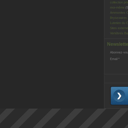
collection pri
moi-même
(5
Ammonites C
Bryozoaires
Lutetien du C
Sites extern
Vertébrés Ba
Newslette
Abonnez-vous
Email