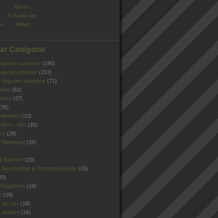
Album -
Fossiles-de-
du
Albien
Par Catégorie
jocien supérieur
(190)
jocien inférieur
(153)
Bajocien supérieur
(71)
ocien
(61)
ivers
(37)
(36)
athonien
(33)
illers - Mer
(30)
ers
(28)
'Allemagne
(25)
s Bajocien
(20)
 Aporrhaidae et Strombidaeaidae
(20)
20)
Angleterre
(18)
s
(18)
 du Lias
(18)
tertiaire
(16)