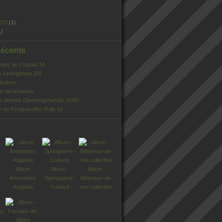
025
(1)
1)
Récents
pays de Cinglais 14
s centriglobus [M]
lcaires
s bicarinatum
ia dentata (Deslongchamps,1848).
n de Feuguerolles-Bully 14
Album
Album -
Album -
Ammonites
Spongiaires-
Mineraux-de-
Anglaise
Crétacé
ma-collection