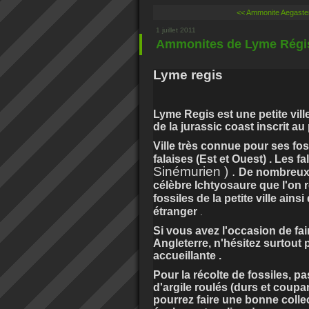
<< Ammonite Aegaster
1 juillet 2011
Ammonites de Lyme Régis
Lyme regis
Lyme Regis est une petite ville 
de la jurassic coast inscrit a
Ville très connue pour ses fos
falaises (Est et Ouest) . Les f
Sinémurien ) .
De nombreux 
célèbre Ichtyosaure que l'on
fossiles de la petite ville ai
étranger
.
Si vous avez l'occasion de fai
Angleterre, n'hésitez surtout 
accueillante .
Pour la récolte de fossiles, pa
d'argile roulés (durs et coupa
pourrez faire une bonne colle