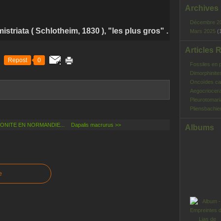
Archives
Décembre 2
 ( Schlotheim, 1830 ), "les plus gros" .
Mars 2025
(
Articles 
Repost
0
Fossiles en 
Dimorphinite
Oncoïdes ca
Aegocriocera
Pleurotomar
Pliensbachie
ONITE EN NORMANDIE...
Dapalis macrurus >>
Albums
e