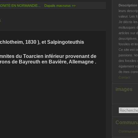
Descriptio
ONITE EN NORMANDIE...
Dapalis macrurus >>
leurs descrip
valeur. Les f
a
Je décris le
mollusques d
articles sur 
descriptives
chlotheim, 1830 ), et Salpingoteuthis
fossiles et l
Ce site est o
passions. Vo
nites du Toarcien inférieur provenant de
des fossiles 
ons de Bayreuth en Bavière, Allemagne .
également vo
de mes conna
Contact
images
Communau
Communauté