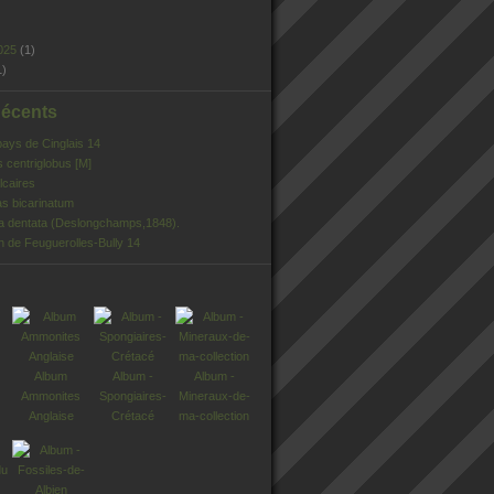
025
(1)
1)
Récents
pays de Cinglais 14
s centriglobus [M]
lcaires
s bicarinatum
ia dentata (Deslongchamps,1848).
n de Feuguerolles-Bully 14
Album
Album -
Album -
Ammonites
Spongiaires-
Mineraux-de-
Anglaise
Crétacé
ma-collection