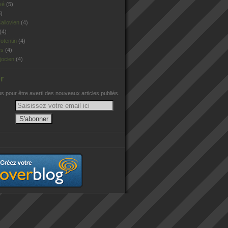
vé
(5)
)
allovien
(4)
(4)
otentin
(4)
es
(4)
jocien
(4)
r
 pour être averti des nouveaux articles publiés.