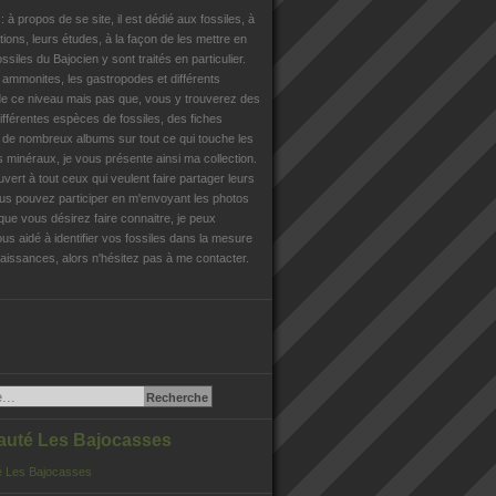
n
: à propos de se site, il est dédié aux fossiles, à
tions, leurs études, à la façon de les mettre en
ossiles du Bajocien y sont traités en particulier.
s ammonites, les gastropodes et différents
e ce niveau mais pas que, vous y trouverez des
différentes espèces de fossiles, des fiches
, de nombreux albums sur tout ce qui touche les
es minéraux, je vous présente ainsi ma collection.
uvert à tout ceux qui veulent faire partager leurs
us pouvez participer en m'envoyant les photos
que vous désirez faire connaitre, je peux
us aidé à identifier vos fossiles dans la mesure
issances, alors n'hésitez pas à me contacter.
té Les Bajocasses
 Les Bajocasses