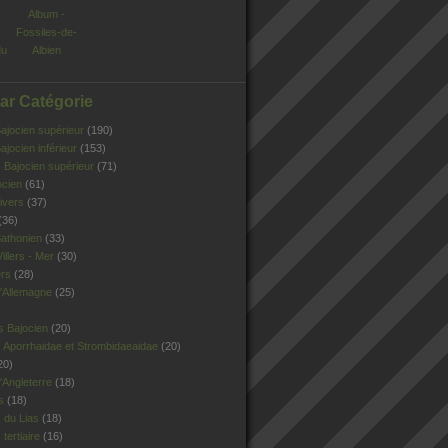
Album -
Fossiles-de-
du
Albien
Par Catégorie
jocien supérieur
(190)
jocien inférieur
(153)
Bajocien supérieur
(71)
ocien
(61)
ivers
(37)
(36)
athonien
(33)
illers - Mer
(30)
ers
(28)
'Allemagne
(25)
s Bajocien
(20)
 Aporrhaidae et Strombidaeaidae
(20)
20)
Angleterre
(18)
s
(18)
 du Lias
(18)
tertiaire
(16)