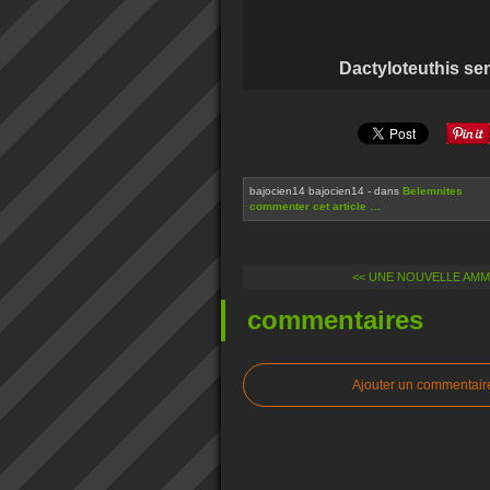
Dactyloteuthis semistriata
bajocien14 bajocien14
-
dans
Belemnites
commenter cet article
…
<< UNE NOUVELLE AMM
commentaires
Ajouter un commentair