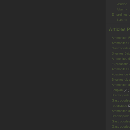
Album -
Empreintes 
Lias de
Vendée
Articles 
Ammonites Ba
Ammonites Ba
Gastropodes 
Bivalves Baj
Ammonites d
Explications
Ammonites B
Fossiles de V
Bivalves div
Ammonites d
Loupian
(25)
Brachiopode
Gastropodes
reportages
(
Ammonites d'
Brachiopode
Gastropodes
Gastropodes 