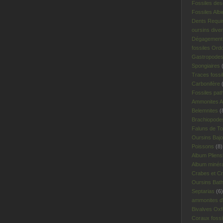
Fossiles des
Fossiles Albi
Dents Requi
oursins dive
Dégagement 
fossiles Ord
Gastropodes 
Spongiaires
(
Traces fossi
Carbonifère
(
Fossiles pat
Ammonites A
Belemnites
(
Brachiopodes
Faluns de To
Oursins Bajo
Poissons
(8)
Album Plien
Album minér
Crabes et Cr
Oursins Bat
Septarias
(6)
ammonites d'I
Bivalves Oxf
Coraux fossi