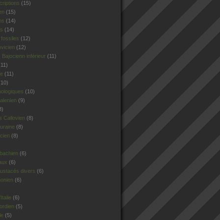
criptions
(15)
en
(15)
ns
(14)
rs
(14)
fossiles
(12)
ovicien
(12)
Bajocienn inférieur
(11)
11)
le
(11)
10)
hologiques
(10)
alenien
(9)
8)
 Callovien
(8)
uraine
(8)
cien
(8)
sbachien
(6)
aux
(6)
ustacés divers
(6)
honien
(6)
talie
(6)
ordien
(5)
le
(5)