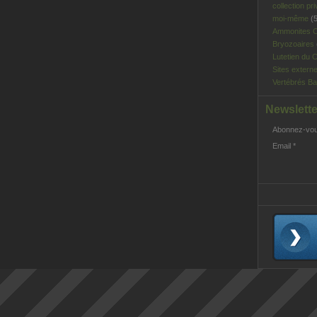
collection pri
moi-même
(5
Ammonites C
Bryozoaires
Lutetien du C
Sites extern
Vertébrés Ba
Newslette
Abonnez-vous
Email