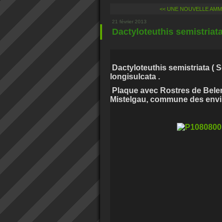
<< UNE NOUVELLE AMM
21 février 2013
Dactyloteuthis semistriat
Dactyloteuthis semistriata ( S
longisulcata .
Plaque avec Rostres de Belem
Mistelgau, commune des envir