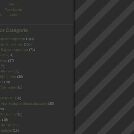
Album -
Fossiles-de-
du
Albien
Par Catégorie
jocien supérieur
(190)
jocien inférieur
(153)
Bajocien supérieur
(71)
ocien
(61)
ivers
(37)
(36)
athonien
(33)
illers - Mer
(30)
ers
(28)
'Allemagne
(25)
s Bajocien
(20)
 Aporrhaidae et Strombidaeaidae
(20)
20)
Angleterre
(18)
s
(18)
 du Lias
(18)
tertiaire
(16)