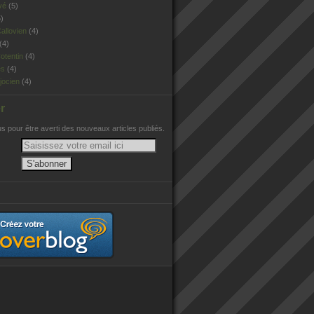
vé
(5)
)
allovien
(4)
(4)
otentin
(4)
es
(4)
jocien
(4)
r
 pour être averti des nouveaux articles publiés.