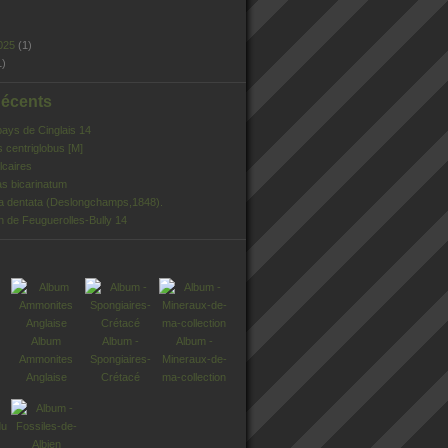
025
(1)
1)
Récents
pays de Cinglais 14
s centriglobus [M]
lcaires
s bicarinatum
ia dentata (Deslongchamps,1848).
n de Feuguerolles-Bully 14
Album
Album -
Album -
Ammonites
Spongiaires-
Mineraux-de-
Anglaise
Crétacé
ma-collection