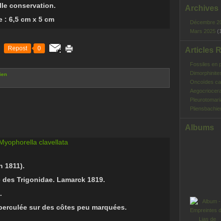
le conservation.
Archives
e : 6,5 cm x 5 cm
Décembre 2
Mars 2025
(
Repost
0
Articles 
Fossiles en 
Dimorphinite
ien
Oncoïdes ca
Aegocriocera
Pleurotomar
Pliensbachie
Albums
n 1811).
e des Trigonidae.
Lamarck 1819.
.
erculée sur des côtes peu marquées.