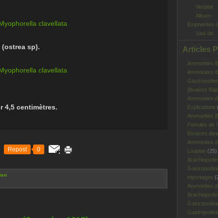
Album -
Empreintes 
Lias de
Vendée
(ostrea sp).
Articles 
Ammonites Ba
Ammonites Ba
Gastropodes 
Bivalves Baj
Ammonites d
r 4,5 centimètres.
Explications
Ammonites B
Fossiles de V
Bivalves div
Ammonites d
Repost
0
Loupian
(25)
Brachiopode
Gastropodes
ien
reportages
(
Ammonites d'
Brachiopode
Gastropodes
Gastropodes 