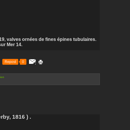
19, valves ornées de fines épines tubulaires.
sur Mer 14.
Repost
0
ien
by, 1816 ) .