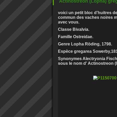
Actinostreon (Lopha) gre
voici un petit bloc d'huitres d
commun des vaches noires mai
avec vous.
Classe Bivalvia.
Famille Ostreidae.
Genre Lopha Röding, 1798.
Espèce gregarea Sowerby,18
Synonymes Alectryonia Fisc
sous le nom d' Actinostreon 