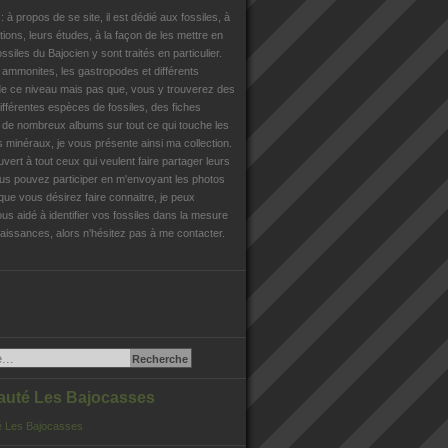
n
: à propos de se site, il est dédié aux fossiles, à
tions, leurs études, à la façon de les mettre en
ossiles du Bajocien y sont traités en particulier.
s ammonites, les gastropodes et différents
e ce niveau mais pas que, vous y trouverez des
différentes espèces de fossiles, des fiches
, de nombreux albums sur tout ce qui touche les
es minéraux, je vous présente ainsi ma collection.
uvert à tout ceux qui veulent faire partager leurs
us pouvez participer en m'envoyant les photos
que vous désirez faire connaitre, je peux
us aidé à identifier vos fossiles dans la mesure
issances, alors n'hésitez pas à me contacter.
té Les Bajocasses
 Les Bajocasses