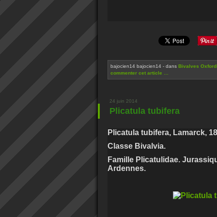
bajocien14 bajocien14
-
dans
Bivalves Oxford
commenter cet article
…
24 juin 2014
Plicatula tubifera
Plicatula tubifera, Lamarck, 1
Classe Bivalvia.
Famille Plicatulidae. Jurassi
Ardennes.