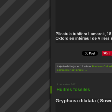
Plicatula tubifera Lamarck, 18
Oxfordien inférieur de Villers 
bajocien14 bajocien14
-
dans
Bivalves Oxford
commenter cet article
…
3 décembre 2011
Huitres fossiles
Gryphaea dilatata ( Sower