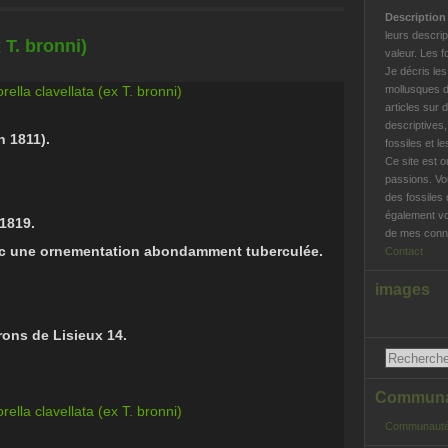
Descriptio
leurs descrip
 T. bronni)
valeur. Les f
Je décris le
mollusques d
articles sur 
descriptives
n 1811).
fossiles et l
Ce site est o
passions. Vo
des fossiles 
également vo
1819.
de mes conna
vec une ornementation abondamment tuberculée.
Contact
images
rons de Lisieux 14.
Communau
Communauté