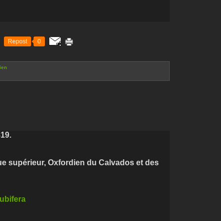
Repost
0
ien
819.
que supérieur, Oxfordien du Calvados et des