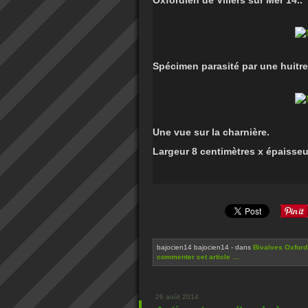
Oxfordien de Villers sur Mer 14..
Spécimen parasité par une huitre 
Une vue sur la charnière.
Largeur 8 centimètres x épaisseu
bajocien14 bajocien14
-
dans
Bivalves Oxford
commenter cet article
…
26 août 2014