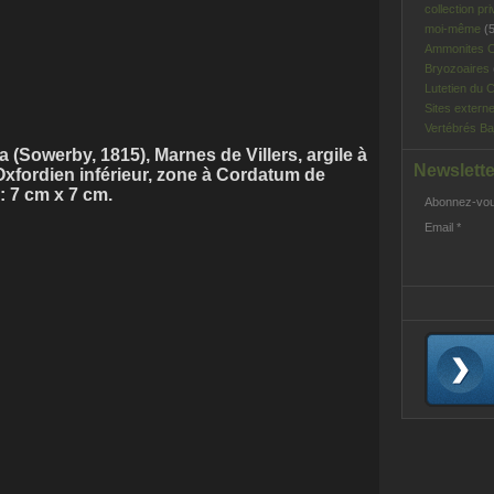
collection pri
moi-même
(5
Ammonites C
Bryozoaires
Lutetien du C
Sites extern
Vertébrés Ba
 (Sowerby, 1815), Marnes de Villers, argile à
Newslette
xfordien inférieur, zone à Cordatum de
 : 7 cm x 7 cm.
Abonnez-vous
Email