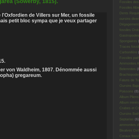
garea (Sowerby, 1815).
Fossiles des
Fossiles Albi
Dents Requi
e l'Oxfordien de Villers sur Mer, un fossile
oursins dive
s petit bloc sympa que je veux partager
Dégagement 
fossiles Ord
Gastropodes 
Spongiaires
(
Traces fossi
Carbonifère
(
Fossiles pat
15.
Ammonites A
her von Waldheim, 1807. Dénommée aussi
Belemnites
(
(lopha) gregareum.
Brachiopodes
Faluns de To
Oursins Bajo
Poissons
(8)
Album Plien
Album minér
Crabes et Cr
Oursins Bat
Septarias
(6)
ammonites d'I
Bivalves Oxf
Coraux fossi