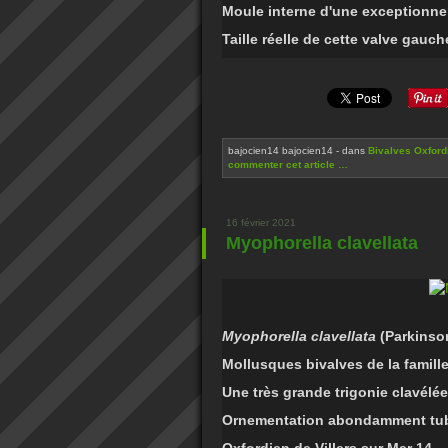
Moule interne d'une exceptionnel
Taille réelle de cette valve gauch
bajocien14 bajocien14
-
dans
Bivalves Oxford
commenter cet article
…
16 février 2021
Myophorella clavellata
Myophorella clavellata
(Parkinso
Mollusques bivalves de la famill
Une très grande trigonie clavélée
Ornementation abondamment tub