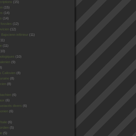
criptions
(15)
en
(15)
ns
(14)
rs
(14)
fossiles
(12)
ovicien
(12)
Bajocienn inférieur
(11)
11)
le
(11)
10)
hologiques
(10)
alenien
(9)
8)
 Callovien
(8)
uraine
(8)
cien
(8)
sbachien
(6)
aux
(6)
ustacés divers
(6)
honien
(6)
talie
(6)
ordien
(5)
le
(5)