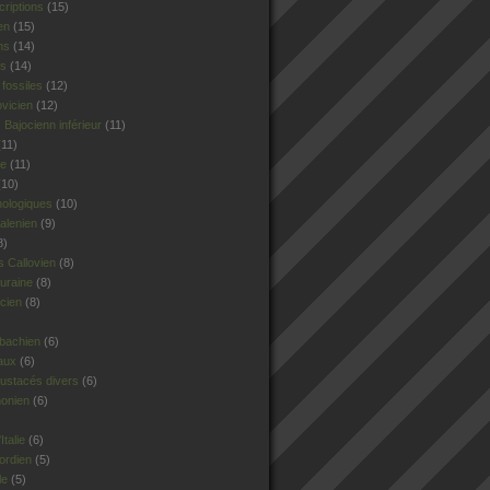
criptions
(15)
en
(15)
ns
(14)
rs
(14)
fossiles
(12)
ovicien
(12)
Bajocienn inférieur
(11)
11)
le
(11)
10)
hologiques
(10)
alenien
(9)
8)
 Callovien
(8)
uraine
(8)
cien
(8)
sbachien
(6)
aux
(6)
ustacés divers
(6)
honien
(6)
talie
(6)
ordien
(5)
le
(5)