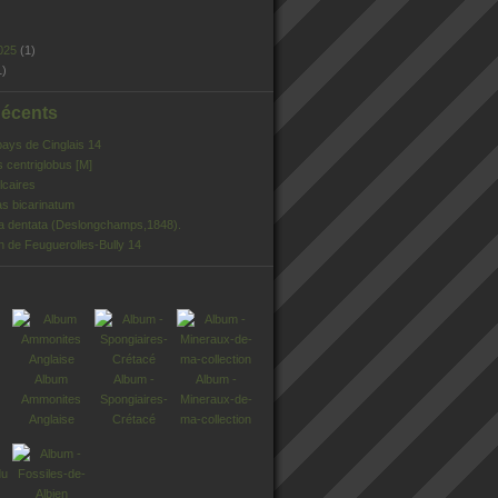
025
(1)
1)
Récents
pays de Cinglais 14
s centriglobus [M]
lcaires
s bicarinatum
ia dentata (Deslongchamps,1848).
n de Feuguerolles-Bully 14
Album
Album -
Album -
Ammonites
Spongiaires-
Mineraux-de-
Anglaise
Crétacé
ma-collection