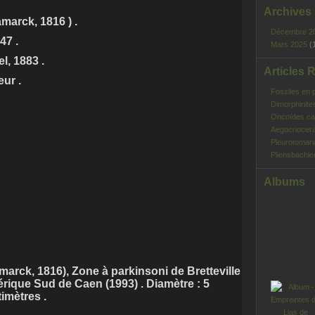
Archives
marck, 1816 ) .
Décembre 2
47 .
Mars 2025
(
l, 1883 .
Articles 
ur .
Fossiles en 
Dimorphinite
Oncoïdes ca
Aegocriocera
Pleurotomar
Pliensbachie
Albums
arck, 1816), Zone à parkinsoni de Bretteville
érique Sud de Caen (1993) . Diamètre : 5
timètres .