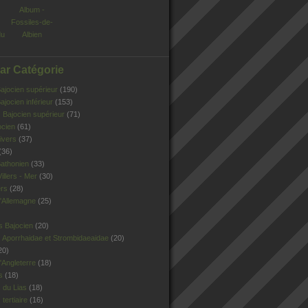
Album -
Fossiles-de-
du
Albien
Par Catégorie
jocien supérieur
(190)
jocien inférieur
(153)
Bajocien supérieur
(71)
ocien
(61)
ivers
(37)
(36)
athonien
(33)
illers - Mer
(30)
ers
(28)
'Allemagne
(25)
s Bajocien
(20)
 Aporrhaidae et Strombidaeaidae
(20)
20)
Angleterre
(18)
s
(18)
 du Lias
(18)
tertiaire
(16)