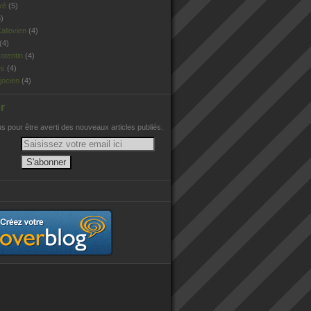
vé
(5)
)
allovien
(4)
(4)
otentin
(4)
es
(4)
jocien
(4)
r
 pour être averti des nouveaux articles publiés.