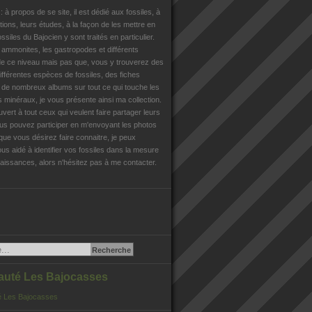
n
: à propos de se site, il est dédié aux fossiles, à
tions, leurs études, à la façon de les mettre en
ossiles du Bajocien y sont traités en particulier.
s ammonites, les gastropodes et différents
e ce niveau mais pas que, vous y trouverez des
différentes espèces de fossiles, des fiches
, de nombreux albums sur tout ce qui touche les
es minéraux, je vous présente ainsi ma collection.
uvert à tout ceux qui veulent faire partager leurs
us pouvez participer en m'envoyant les photos
que vous désirez faire connaitre, je peux
us aidé à identifier vos fossiles dans la mesure
issances, alors n'hésitez pas à me contacter.
té Les Bajocasses
 Les Bajocasses