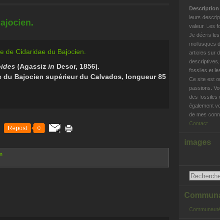
Descriptio
leurs descrip
ajocien.
valeur. Les f
Je décris le
mollusques d
articles sur 
descriptives
oides
(Agassiz
in
Desor, 1856).
fossiles et l
e du Bajocien supérieur du Calvados, longueur 85
Ce site est o
passions. Vo
des fossiles 
également vo
de mes conna
Contact
Repost
0
images
n
Communau
Communauté