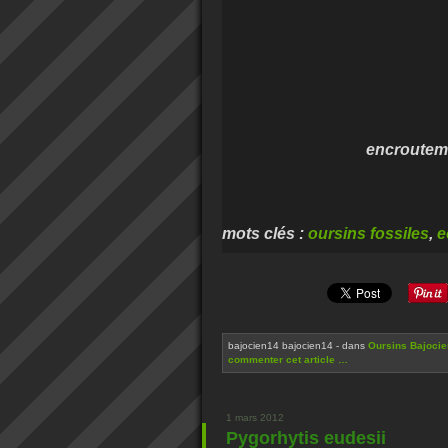
encroutement d'huitre
mots clés :
oursins fossiles
,
e
bajocien14 bajocien14
-
dans
Oursins Bajocie
commenter cet article
…
1 mars 2012
Pygorhytis eudesii