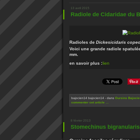
13 avril 2015
Radiole de Cidaridae du B
Radioles de
Dickesicidaris cope
Voici une grande radiole spatulé
mm.
en savoir plus :
lien
bajocien14 bajocien14
-
dans
Oursins Bajocie
commenter cet article
…
8 février 2013
Stomechinus bigranularis