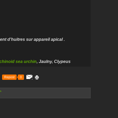
s sur appareil apical .
chinoid sea urchin
, Jaulny, Clypeus
Repost
0
n