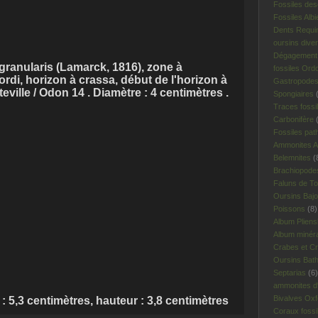
Fossiles des
Fossiles Albi
Dents Requi
oursins dive
Dégagement 
ranularis (Lamarck, 1816), zone à
fossiles Ord
rdi, horizon à crassa, début de l'horizon à
Gastropodes 
ville / Odon 14 . Diamètre : 4 centimètres .
Spongiaires
(
Traces fossi
Carbonifère
(
Fossiles pat
Ammonites A
Belemnites
(
Brachiopodes
Faluns de To
Oursins Bajo
Poissons
(8)
Album Plien
Album minér
Crabes et Cr
Oursins Bat
Septarias
(6)
ammonites d'I
Bivalves Oxf
,3 centimètres, hauteur : 3,8 centimètres
Coraux fossi