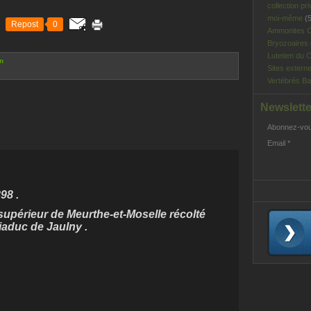
collection pri
moi-même
(5
Repost
0
Ammonites C
Bryozoaires
Lutetien du C
n
Sites extern
Vertébrés Ba
Newslette
Abonnez-vous
Email
98 .
 supérieur de Meurthe-et-Moselle récolté
iaduc de Jaulny .