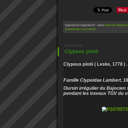
bajocien14 bajocien14
-
dans
Oursins Bajocie
commenter cet article
…
24 août 2012
Clypeus plotii
Clypeus plotii ( Leske, 1778 ) .
Famille Clypeidae Lambert, 18
Oursin irrégulier du Bajocien
pendant les travaux TGV du v