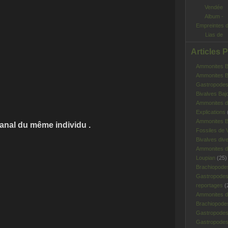
Album -
Empreintes 
Lias de
Vendée
Articles 
Ammonites Ba
Ammonites Ba
Gastropodes 
Bivalves Baj
Ammonites d
Explications
Ammonites B
e individu .
Fossiles de V
Bivalves div
Ammonites d
Loupian
(25)
Brachiopode
Gastropodes
reportages
(
Ammonites d'
Brachiopode
Gastropodes
Gastropodes 