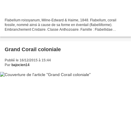
Flabellum roissyanum, Milne-Edward & Haime, 1848. Flabellum, corail
fossile, nommé ainsi à cause de sa forme en éventail (flabelliforme).
Embranchement Cnidaire. Classe Anthozoaire. Famille : Flabellidae
Flabellum roissyanum, Milne-Edward & Haime, 1848....
Grand Corail coloniale
Publié le 16/12/2015 à 15:44
Par
bajocien14