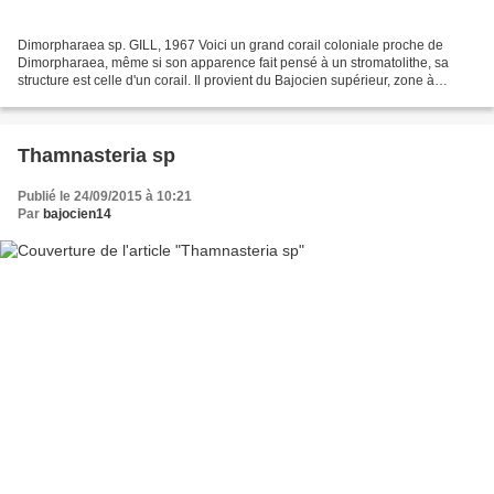
Dimorpharaea sp. GILL, 1967 Voici un grand corail coloniale proche de
Dimorpharaea, même si son apparence fait pensé à un stromatolithe, sa
structure est celle d'un corail. Il provient du Bajocien supérieur, zone à
Parkinsoni du Calvados 14. Famille :...
Thamnasteria sp
Publié le 24/09/2015 à 10:21
Par
bajocien14