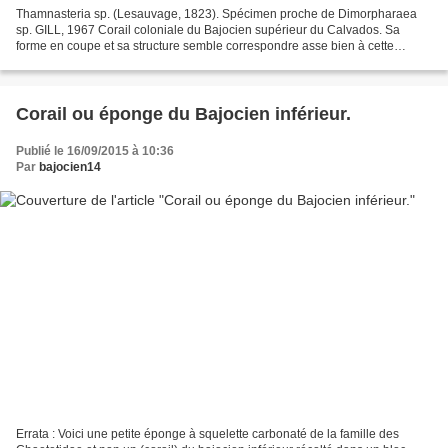
Thamnasteria sp. (Lesauvage, 1823). Spécimen proche de Dimorpharaea
sp. GILL, 1967 Corail coloniale du Bajocien supérieur du Calvados. Sa
forme en coupe et sa structure semble correspondre asse bien à cette
espèce, cependant ces coraux on différentes...
Corail ou éponge du Bajocien inférieur.
Publié le 16/09/2015 à 10:36
Par
bajocien14
Errata : Voici une petite éponge à squelette carbonaté de la famille des