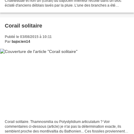
Chaetetidae et non un (corail) du bajocien inférieur récolté dans un bloc
éclaté d'anciens déblais lavés par la pluie. L'une des branches a été
colonisée par un Bryozoaire encroutant,...
Corail solitaire
Publié le 03/08/2015 à 10:11
Par
bajocien14
Corail solitaire. Thamnosmilia ou Polystylidium articulatum ? Voir
commentaires ci-dessous (article) je n'ai pas la détermination exacte, ils
semblent proche des montlivaltia du Bathonien... Ces fossiles proviennent