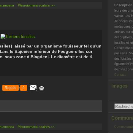
Descriptio
ia amoena
Pleurotomaria scalaris >>
leurs descrip
valeur. Les f
Je décris le
mollusques d
articles sur 
descriptives
fossiles et l
ossiles) laissé par un organisme fouisseur tel qu'un
Ce site est o
dans le Bajocien inférieur de Feuguerolles sur
passions. Vo
, sous zone à Blagdeni. Le diamètre est de 4
des fossiles 
également vo
de mes conna
Contact
images
Repost
0
Communau
Communauté
ia amoena
Pleurotomaria scalaris >>