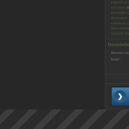
collection pri
moi-même
(5
Ammonites C
Bryozoaires
Lutetien du C
Sites extern
Vertébrés Ba
Newslette
Abonnez-vous
Email