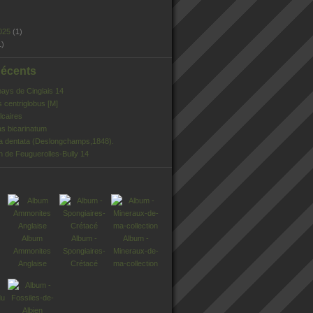
025
(1)
1)
Récents
pays de Cinglais 14
s centriglobus [M]
lcaires
s bicarinatum
ia dentata (Deslongchamps,1848).
n de Feuguerolles-Bully 14
Album
Album -
Album -
Ammonites
Spongiaires-
Mineraux-de-
Anglaise
Crétacé
ma-collection