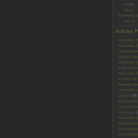
Album -
Empreintes 
Lias de
Vendée
Articles 
Ammonites Ba
Ammonites Ba
Gastropodes 
Bivalves Baj
Ammonites d
Explications
Ammonites B
Fossiles de V
Bivalves div
Ammonites d
Loupian
(25)
Brachiopode
Gastropodes
reportages
(
Ammonites d'
Brachiopode
Gastropodes
Gastropodes 