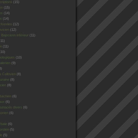
criptions
(15)
en
(15)
ns
(14)
rs
(14)
fossiles
(12)
ovicien
(12)
Bajocienn inférieur
(11)
11)
le
(11)
10)
hologiques
(10)
alenien
(9)
8)
 Callovien
(8)
uraine
(8)
cien
(8)
sbachien
(6)
aux
(6)
ustacés divers
(6)
honien
(6)
talie
(6)
ordien
(5)
le
(5)