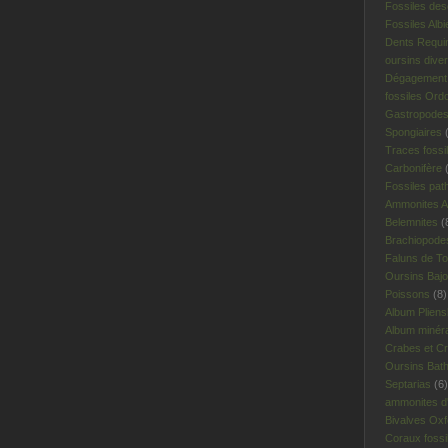
Fossiles des
Fossiles Albi
Dents Requi
oursins dive
Dégagement 
fossiles Ord
Gastropodes 
Spongiaires
(
Traces fossi
Carbonifère
(
Fossiles pat
Ammonites A
Belemnites
(
Brachiopodes
Faluns de To
Oursins Bajo
Poissons
(8)
Album Plien
Album minér
Crabes et Cr
Oursins Bat
Septarias
(6)
ammonites d'I
Bivalves Oxf
Coraux fossi