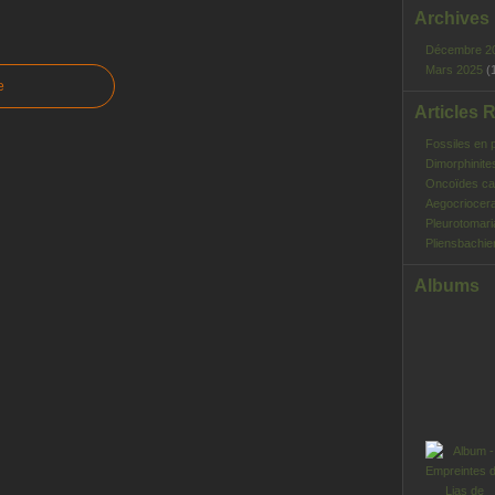
Archives
Décembre 2
Mars 2025
(
e
Articles 
Fossiles en 
Dimorphinite
Oncoïdes ca
Aegocriocera
Pleurotomar
Pliensbachie
Albums