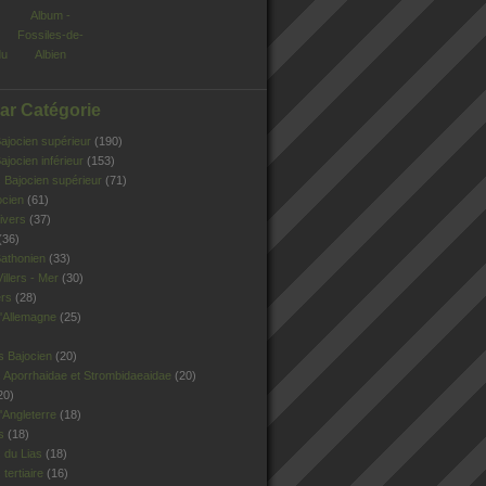
Album -
Fossiles-de-
du
Albien
Par Catégorie
jocien supérieur
(190)
jocien inférieur
(153)
Bajocien supérieur
(71)
ocien
(61)
ivers
(37)
(36)
athonien
(33)
illers - Mer
(30)
ers
(28)
'Allemagne
(25)
s Bajocien
(20)
 Aporrhaidae et Strombidaeaidae
(20)
20)
Angleterre
(18)
s
(18)
 du Lias
(18)
tertiaire
(16)