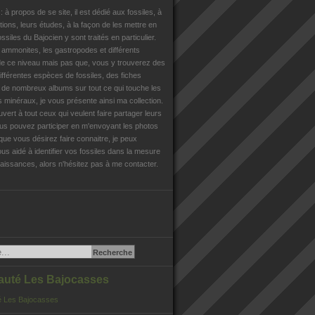
n
: à propos de se site, il est dédié aux fossiles, à
tions, leurs études, à la façon de les mettre en
ossiles du Bajocien y sont traités en particulier.
s ammonites, les gastropodes et différents
e ce niveau mais pas que, vous y trouverez des
différentes espèces de fossiles, des fiches
, de nombreux albums sur tout ce qui touche les
es minéraux, je vous présente ainsi ma collection.
uvert à tout ceux qui veulent faire partager leurs
us pouvez participer en m'envoyant les photos
que vous désirez faire connaitre, je peux
us aidé à identifier vos fossiles dans la mesure
issances, alors n'hésitez pas à me contacter.
té Les Bajocasses
 Les Bajocasses