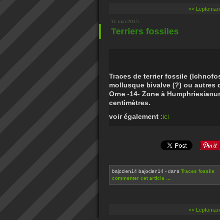
<< Leptomar
11 mai 2015
Terriers fossiles
Traces de terrier fossile (Ichnof
mollusque bivalve (?) ou autres 
Orne -14- Zone à Humphriesianum
centimètres.
voir également
:
ici
bajocien14 bajocien14
-
dans
Traces fossile
commenter cet article
…
<< Leptomar