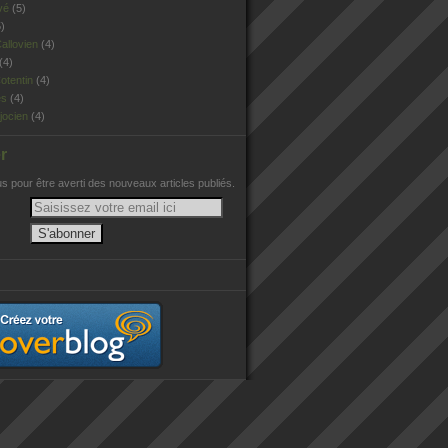
vé
(5)
)
allovien
(4)
(4)
otentin
(4)
es
(4)
jocien
(4)
r
 pour être averti des nouveaux articles publiés.