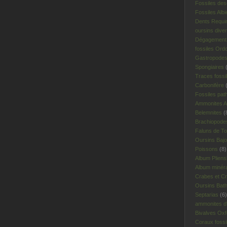
Fossiles des
Fossiles Albi
Dents Requi
oursins dive
Dégagement 
fossiles Ord
Gastropodes 
Spongiaires
(
Traces fossi
Carbonifère
(
Fossiles pat
Ammonites A
Belemnites
(
Brachiopodes
Faluns de To
Oursins Bajo
Poissons
(8)
Album Plien
Album minér
Crabes et Cr
Oursins Bat
Septarias
(6)
ammonites d'I
Bivalves Oxf
Coraux fossi