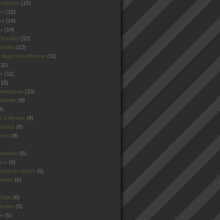
criptions
(15)
en
(15)
ns
(14)
rs
(14)
fossiles
(12)
ovicien
(12)
Bajocienn inférieur
(11)
11)
le
(11)
10)
hologiques
(10)
alenien
(9)
8)
 Callovien
(8)
uraine
(8)
cien
(8)
sbachien
(6)
aux
(6)
ustacés divers
(6)
honien
(6)
talie
(6)
ordien
(5)
le
(5)