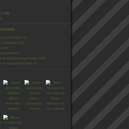
025
(1)
1)
Récents
pays de Cinglais 14
s centriglobus [M]
lcaires
s bicarinatum
ia dentata (Deslongchamps,1848).
n de Feuguerolles-Bully 14
Album
Album -
Album -
Ammonites
Spongiaires-
Mineraux-de-
Anglaise
Crétacé
ma-collection