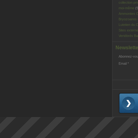
collection pri
moi-même
(5
Ammonites C
Bryozoaires
Lutetien du C
Sites extern
Vertébrés Ba
Newslette
Abonnez-vous
Email