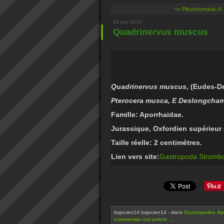
<< Pleurotomaria cf.
19 juin 2015
Quadrinervus muscus
Quadrinervus muscus
, (Eudes-D
Pterocera musca, E Deslongcham
Famille: Aporrhaidae.
Jurassique, Oxfordien supérieur d
Taille réelle: 2 centimètres.
Lien vers site:
Gastropoda Stromb
bajocien14 bajocien14
-
dans
Gastropodes Apo
commenter cet article
…