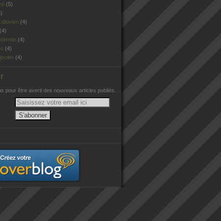
vé
(5)
)
allovien
(4)
(4)
otentin
(4)
es
(4)
jocien
(4)
r
 pour être averti des nouveaux articles publiés.