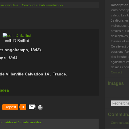
Descriptio
 subreticulata
Cerithium subabbreviatum >>
leurs descrip
valeur. Les f
Je décris le
mollusques d
articles sur 
descriptives
coll. D.Bailliot
fossiles et l
Ce site est o
eslongchamps, 1843)
.
passions. Vo
des fossiles 
ps, 1843.
également vo
de mes conna
Contact
e Villerville Calvados 14 . France.
images
oidea
Repost
0
Communau
rrhaidae et Strombidaeaidae
Communauté