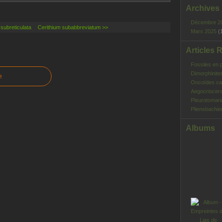
Archives
Décembre 2
 subreticulata
Cerithium subabbreviatum >>
Mars 2025
(
Articles 
Fossiles en 
Dimorphinite
e
Oncoïdes ca
Aegocriocera
Pleurotomar
Pliensbachie
Albums