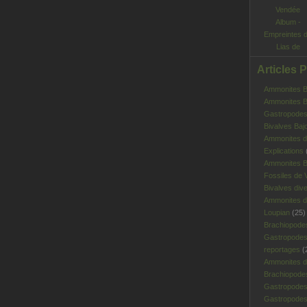
Album -
Empreintes 
Lias de
Vendée
Articles 
Ammonites Ba
Ammonites Ba
Gastropodes 
Bivalves Baj
Ammonites d
Explications
Ammonites B
Fossiles de V
Bivalves div
Ammonites d
Loupian
(25)
Brachiopode
Gastropodes
reportages
(
Ammonites d'
Brachiopode
Gastropodes
Gastropodes 