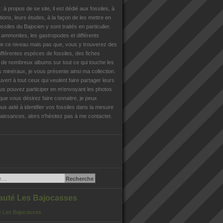
n
: à propos de se site, il est dédié aux fossiles, à
tions, leurs études, à la façon de les mettre en
ossiles du Bajocien y sont traités en particulier.
s ammonites, les gastropodes et différents
e ce niveau mais pas que, vous y trouverez des
différentes espèces de fossiles, des fiches
, de nombreux albums sur tout ce qui touche les
es minéraux, je vous présente ainsi ma collection.
uvert à tout ceux qui veulent faire partager leurs
us pouvez participer en m'envoyant les photos
que vous désirez faire connaitre, je peux
us aidé à identifier vos fossiles dans la mesure
issances, alors n'hésitez pas à me contacter.
té Les Bajocasses
 Les Bajocasses