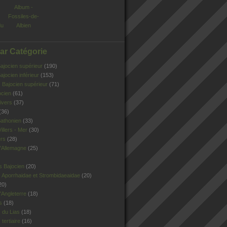
Album -
Fossiles-de-
du
Albien
Par Catégorie
jocien supérieur
(190)
jocien inférieur
(153)
Bajocien supérieur
(71)
ocien
(61)
ivers
(37)
(36)
athonien
(33)
illers - Mer
(30)
ers
(28)
'Allemagne
(25)
s Bajocien
(20)
 Aporrhaidae et Strombidaeaidae
(20)
20)
Angleterre
(18)
s
(18)
 du Lias
(18)
tertiaire
(16)