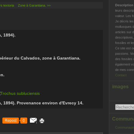
Descriptio
s textoria
Zone à Garantiana. >>
leurs descrip
valeur. Les f
Je décris le
mollusques d
articles sur 
, 1894).
descriptives
fossiles et l
Ce site est o
passions. Vo
périeur du Calvados, zone à Garantiana.
des fossiles 
également vo
de mes conna
en.
Contact
images
, 1894). Provenance environ d'Evrecy 14.
Communau
Repost
0
Communauté