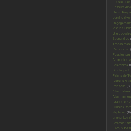
Fossiles des
Fossiles Albi
Dents Requi
oursins dive
Dégagement 
fossiles Ord
Gastropodes 
Spongiaires
(
Traces fossi
Carbonifère
(
Fossiles pat
Ammonites A
Belemnites
(
Brachiopodes
Faluns de To
Oursins Bajo
Poissons
(8)
Album Plien
Album minér
Crabes et Cr
Oursins Bat
Septarias
(6)
ammonites d'I
Bivalves Oxf
Coraux fossi