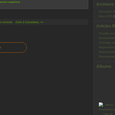
ocien supérieur
Archives
Décembre 2
Mars 2025
(
s textoria
Zone à Garantiana. >>
Articles 
Fossiles en 
Dimorphinite
Oncoïdes ca
e
Aegocriocera
Pleurotomar
Pliensbachie
Albums