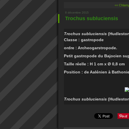
<< Chlamy
8 décembre 2015
Trochus subluciensis
Trochus subluciensis
(Hudleston
Classe : gastropode
ordre : Archeogarstropode.
Petit gastropode du Bajocien su
Taille réelle : H 1 cm x Ø 0,8 cm
Position : de Aalénien à Bathoni
Trochus subluciensis
(Hudleston