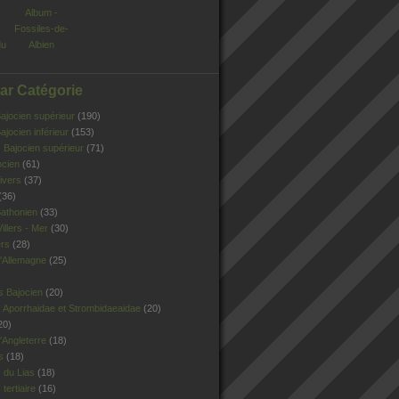
Album -
Fossiles-de-
du
Albien
Par Catégorie
jocien supérieur
(190)
jocien inférieur
(153)
Bajocien supérieur
(71)
ocien
(61)
ivers
(37)
(36)
athonien
(33)
illers - Mer
(30)
ers
(28)
'Allemagne
(25)
s Bajocien
(20)
 Aporrhaidae et Strombidaeaidae
(20)
20)
Angleterre
(18)
s
(18)
 du Lias
(18)
tertiaire
(16)