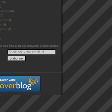
vé
(5)
)
allovien
(4)
(4)
otentin
(4)
es
(4)
jocien
(4)
r
 pour être averti des nouveaux articles publiés.