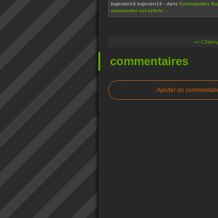
bajocien14 bajocien14
-
dans
Gastropodes Baj
commenter cet article
…
<< Chlamy
commentaires
Ajouter un commentair