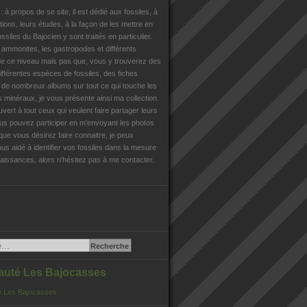
n
: à propos de se site, il est dédié aux fossiles, à
tions, leurs études, à la façon de les mettre en
ossiles du Bajocien y sont traités en particulier.
s ammonites, les gastropodes et différents
e ce niveau mais pas que, vous y trouverez des
différentes espèces de fossiles, des fiches
, de nombreux albums sur tout ce qui touche les
es minéraux, je vous présente ainsi ma collection.
uvert à tout ceux qui veulent faire partager leurs
us pouvez participer en m'envoyant les photos
que vous désirez faire connaitre, je peux
us aidé à identifier vos fossiles dans la mesure
issances, alors n'hésitez pas à me contacter.
té Les Bajocasses
 Les Bajocasses