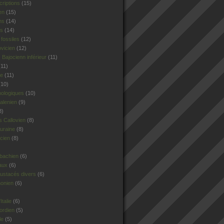
criptions
(15)
en
(15)
ns
(14)
rs
(14)
fossiles
(12)
ovicien
(12)
Bajocienn inférieur
(11)
11)
le
(11)
10)
hologiques
(10)
alenien
(9)
8)
 Callovien
(8)
uraine
(8)
cien
(8)
sbachien
(6)
aux
(6)
ustacés divers
(6)
honien
(6)
talie
(6)
ordien
(5)
le
(5)