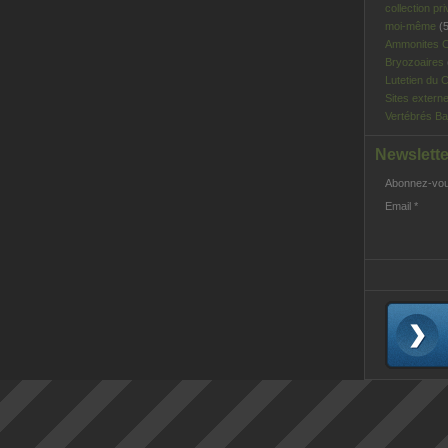
collection pri
moi-même
(5
Ammonites C
Bryozoaires
Lutetien du C
Sites extern
Vertébrés Ba
Newslette
Abonnez-vous
Email