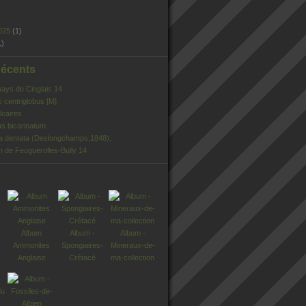
025
(1)
1)
Récents
pays de Cinglais 14
s centriglobus [M]
lcaires
s bicarinatum
ia dentata (Deslongchamps,1848).
n de Feuguerolles-Bully 14
Album
Album -
Album -
Ammonites
Spongiaires-
Mineraux-de-
Anglaise
Crétacé
ma-collection