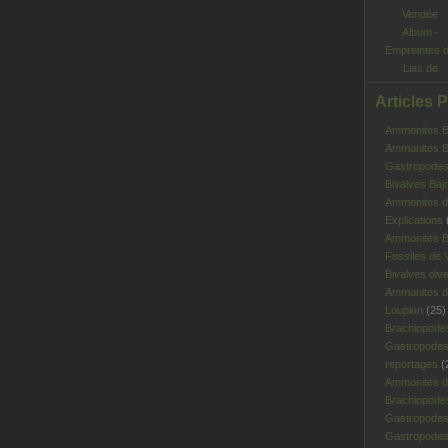
Album -
Empreintes 
Lias de
Vendée
Articles 
Ammonites Ba
Ammonites Ba
Gastropodes 
Bivalves Baj
Ammonites d
Explications
Ammonites B
Fossiles de V
Bivalves div
Ammonites d
Loupian
(25)
Brachiopode
Gastropodes
reportages
(
Ammonites d'
Brachiopode
Gastropodes
Gastropodes 