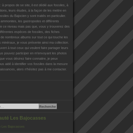
n
: à propos de se site, il est dédié aux fossiles, à
tions, leurs études, à la façon de les mettre en
ossiles du Bajocien y sont traités en particulier.
s ammonites, les gastropodes et différents
e ce niveau mais pas que, vous y trouverez des
différentes espèces de fossiles, des fiches
, de nombreux albums sur tout ce qui touche les
es minéraux, je vous présente ainsi ma collection.
uvert à tout ceux qui veulent faire partager leurs
us pouvez participer en m'envoyant les photos
que vous désirez faire connaitre, je peux
us aidé à identifier vos fossiles dans la mesure
issances, alors n'hésitez pas à me contacter.
té Les Bajocasses
 Les Bajocasses