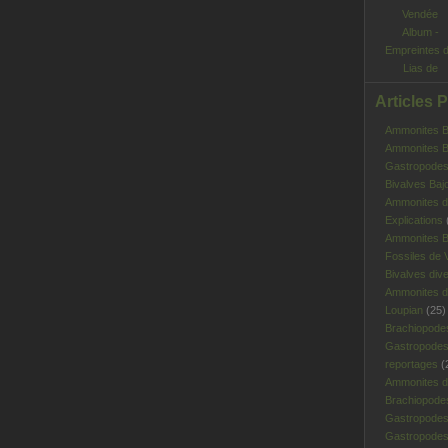
Album -
Empreintes 
Lias de
Vendée
Articles 
Ammonites Ba
Ammonites Ba
Gastropodes 
Bivalves Baj
Ammonites d
Explications
Ammonites B
Fossiles de V
Bivalves div
Ammonites d
Loupian
(25)
Brachiopode
Gastropodes
reportages
(
Ammonites d'
Brachiopode
Gastropodes
Gastropodes 