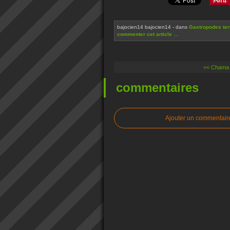
bajocien14 bajocien14
-
dans
Gastropodes tert
commenter cet article
…
<< Chama 
commentaires
Ajouter un commentair