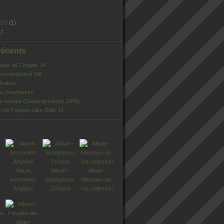
025
(1)
1)
Récents
pays de Cinglais 14
s centriglobus [M]
lcaires
s bicarinatum
ia dentata (Deslongchamps,1848).
n de Feuguerolles-Bully 14
Album
Album -
Album -
Ammonites
Spongiaires-
Mineraux-de-
Anglaise
Crétacé
ma-collection