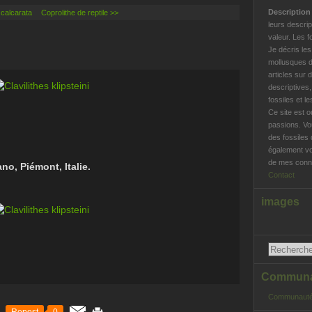
Descriptio
calcarata
Coprolithe de reptile >>
leurs descrip
valeur. Les f
Je décris le
mollusques d
articles sur 
descriptives
fossiles et l
Ce site est o
passions. Vo
des fossiles 
également vo
de mes conna
o, Piémont, Italie.
Contact
images
Communau
Communauté