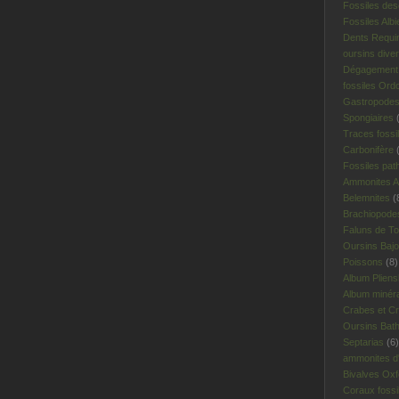
Fossiles des
Fossiles Albi
Dents Requi
oursins dive
Dégagement 
fossiles Ord
Gastropodes 
Spongiaires
(
Traces fossi
Carbonifère
(
Fossiles pat
Ammonites A
Belemnites
(
Brachiopodes
Faluns de To
Oursins Bajo
Poissons
(8)
Album Plien
Album minér
Crabes et Cr
Oursins Bat
Septarias
(6)
ammonites d'I
Bivalves Oxf
Coraux fossi