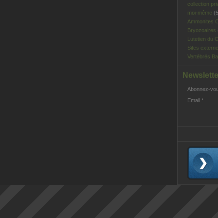
collection pri
moi-même
(5
Ammonites C
Bryozoaires
Lutetien du C
Sites extern
Vertébrés Ba
Newslette
Abonnez-vous
Email