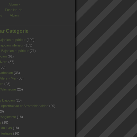
Album -
Fossiles-de-
du
Albien
Par Catégorie
jocien supérieur
(190)
jocien inférieur
(153)
Bajocien supérieur
(71)
ocien
(61)
ivers
(37)
(36)
athonien
(33)
illers - Mer
(30)
ers
(28)
'Allemagne
(25)
s Bajocien
(20)
 Aporrhaidae et Strombidaeaidae
(20)
20)
Angleterre
(18)
s
(18)
 du Lias
(18)
tertiaire
(16)