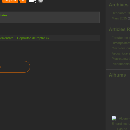
Repost
0
Archives
Décembre 2
iaire
Mars 2025
(
Articles 
Fossiles en 
calcarata
Coprolithe de reptile >>
Dimorphinite
Oncoïdes ca
Aegocriocera
Pleurotomar
Pliensbachie
e
Albums