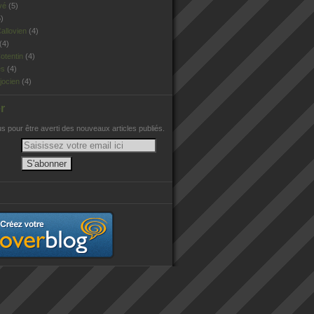
vé
(5)
)
allovien
(4)
(4)
otentin
(4)
es
(4)
jocien
(4)
r
 pour être averti des nouveaux articles publiés.