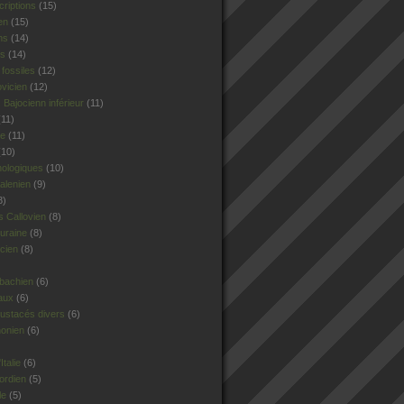
criptions
(15)
en
(15)
ns
(14)
rs
(14)
fossiles
(12)
ovicien
(12)
Bajocienn inférieur
(11)
11)
le
(11)
10)
hologiques
(10)
alenien
(9)
8)
 Callovien
(8)
uraine
(8)
cien
(8)
sbachien
(6)
aux
(6)
ustacés divers
(6)
honien
(6)
talie
(6)
ordien
(5)
le
(5)