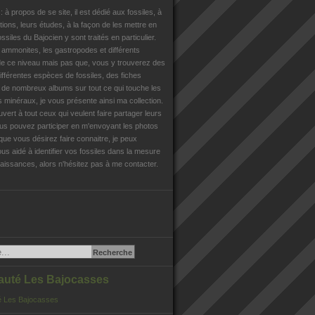
n
: à propos de se site, il est dédié aux fossiles, à
tions, leurs études, à la façon de les mettre en
ossiles du Bajocien y sont traités en particulier.
s ammonites, les gastropodes et différents
e ce niveau mais pas que, vous y trouverez des
différentes espèces de fossiles, des fiches
, de nombreux albums sur tout ce qui touche les
es minéraux, je vous présente ainsi ma collection.
uvert à tout ceux qui veulent faire partager leurs
us pouvez participer en m'envoyant les photos
que vous désirez faire connaitre, je peux
us aidé à identifier vos fossiles dans la mesure
issances, alors n'hésitez pas à me contacter.
té Les Bajocasses
 Les Bajocasses