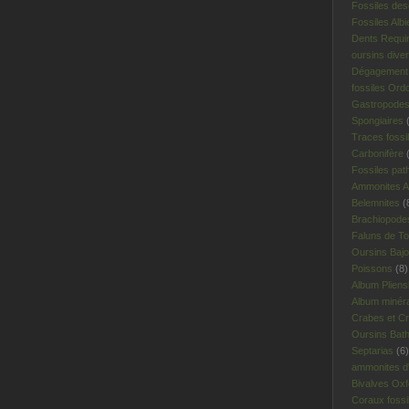
Fossiles des
Fossiles Albi
Dents Requi
oursins dive
Dégagement 
fossiles Ord
Gastropodes 
Spongiaires
(
Traces fossi
Carbonifère
(
Fossiles pat
Ammonites A
Belemnites
(
Brachiopodes
Faluns de To
Oursins Bajo
Poissons
(8)
Album Plien
Album minér
Crabes et Cr
Oursins Bat
Septarias
(6)
ammonites d'I
Bivalves Oxf
Coraux fossi