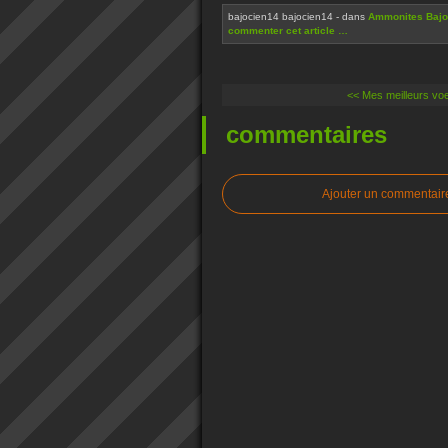
bajocien14 bajocien14
-
dans
Ammonites Bajoc
commenter cet article
…
<< Mes meilleurs vo
commentaires
Ajouter un commentair