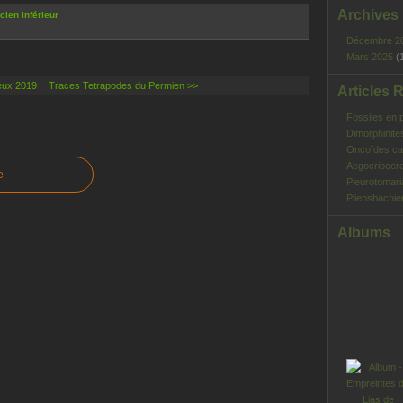
Archives
ien inférieur
Décembre 2
Mars 2025
(
eux 2019
Traces Tetrapodes du Permien >>
Articles 
Fossiles en 
Dimorphinite
Oncoïdes ca
Aegocriocera
e
Pleurotomar
Pliensbachie
Albums