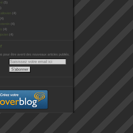
vé
(5)
)
allovien
(4)
(4)
otentin
(4)
es
(4)
jocien
(4)
r
 pour être averti des nouveaux articles publiés.