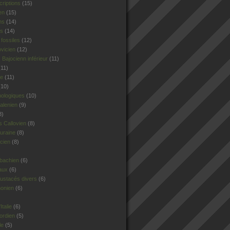
criptions
(15)
en
(15)
ns
(14)
rs
(14)
fossiles
(12)
ovicien
(12)
Bajocienn inférieur
(11)
11)
le
(11)
10)
hologiques
(10)
alenien
(9)
8)
 Callovien
(8)
uraine
(8)
cien
(8)
sbachien
(6)
aux
(6)
ustacés divers
(6)
honien
(6)
talie
(6)
ordien
(5)
le
(5)