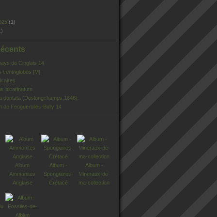
025
(1)
1)
Récents
pays de Cinglais 14
s centriglobus [M]
lcaires
s bicarinatum
ia dentata (Deslongchamps,1848).
n de Feuguerolles-Bully 14
Album
Album -
Album -
Ammonites
Spongiaires-
Mineraux-de-
Anglaise
Crétacé
ma-collection