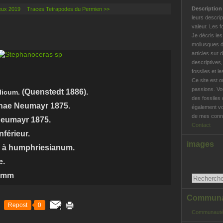
Descriptio
eux 2019
Traces Tetrapodes du Permien >>
leurs descrip
valeur. Les f
Je décris le
mollusques d
articles sur 
descriptives
fossiles et l
Ce site est o
passions. Vo
(Quenstedt 1886).
licum.
des fossiles 
nae Neumayr 1875.
également vo
de mes conna
Neumayr 1875.
Contact
férieur.
images
 à humphriesianum.
e.
5 mm
Communau
Repost
0
Communauté