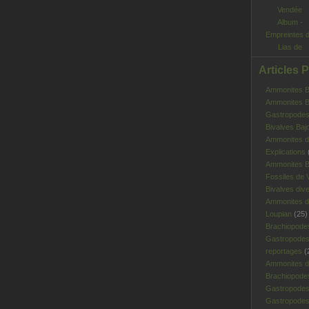
Album -
Empreintes 
Lias de
Vendée
Articles 
Ammonites Ba
Ammonites Ba
Gastropodes 
Bivalves Baj
Ammonites d
Explications
Ammonites B
Fossiles de V
Bivalves div
Ammonites d
Loupian
(25)
Brachiopode
Gastropodes
reportages
(
Ammonites d'
Brachiopode
Gastropodes
Gastropodes 