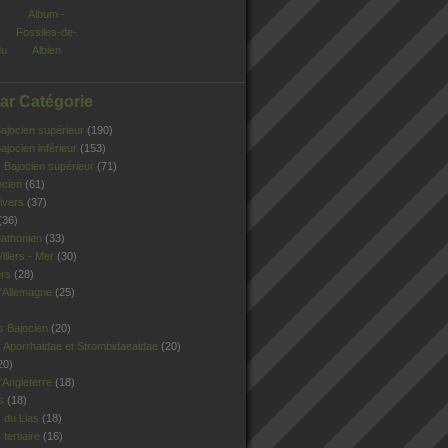
Album -
Fossiles-de-
du
Albien
Par Catégorie
jocien supérieur
(190)
jocien inférieur
(153)
Bajocien supérieur
(71)
ocien
(61)
ivers
(37)
(36)
athonien
(33)
illers - Mer
(30)
ers
(28)
'Allemagne
(25)
s Bajocien
(20)
 Aporrhaidae et Strombidaeaidae
(20)
20)
Angleterre
(18)
s
(18)
 du Lias
(18)
tertiaire
(16)