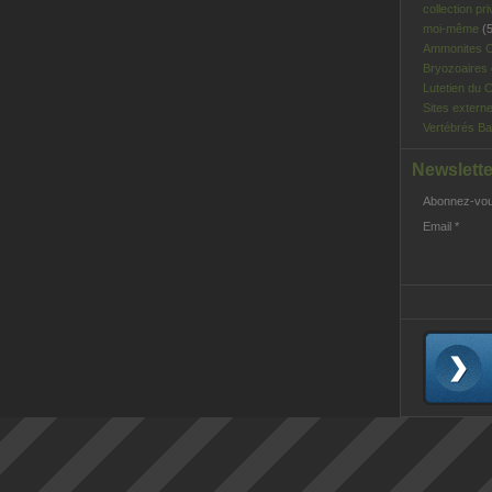
collection pri
moi-même
(5
Ammonites C
Bryozoaires
Lutetien du C
Sites extern
Vertébrés Ba
Newslette
Abonnez-vous
Email