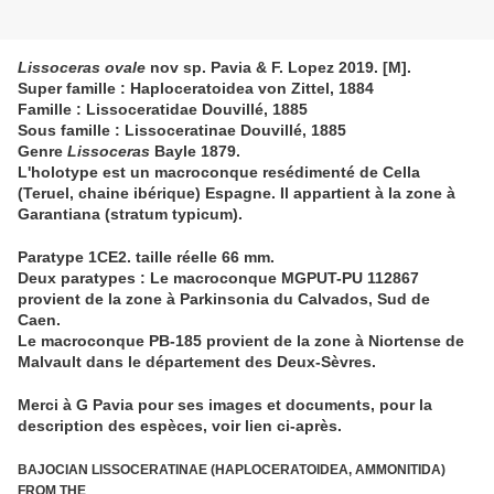
Lissoceras ovale
nov sp. Pavia & F. Lopez 2019. [M].
Super famille : Haploceratoidea von Zittel, 1884
Famille : Lissoceratidae Douvillé, 1885
Sous famille : Lissoceratinae Douvillé, 1885
Genre
Lissoceras
Bayle 1879.
L'holotype est un macroconque resédimenté de Cella
(Teruel, chaine ibérique) Espagne. Il appartient à la zone à
Garantiana (stratum typicum).
Paratype 1CE2. taille réelle 66 mm.
Deux paratypes : Le macroconque MGPUT-PU 112867
provient de la zone à Parkinsonia du Calvados, Sud de
Caen.
Le macroconque PB-185 provient de la zone à Niortense de
Malvault dans le département des Deux-Sèvres.
Merci à G Pavia pour ses images et documents, pour la
description des espèces, voir lien ci-après.
BAJOCIAN LISSOCERATINAE (HAPLOCERATOIDEA, AMMONITIDA)
FROM THE