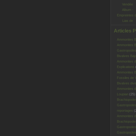
Album -
Empreintes 
Lias de
Vendée
Articles 
Ammonites Ba
Ammonites Ba
Gastropodes 
Bivalves Baj
Ammonites d
Explications
Ammonites B
Fossiles de V
Bivalves div
Ammonites d
Loupian
(25)
Brachiopode
Gastropodes
reportages
(
Ammonites d'
Brachiopode
Gastropodes
Gastropodes 