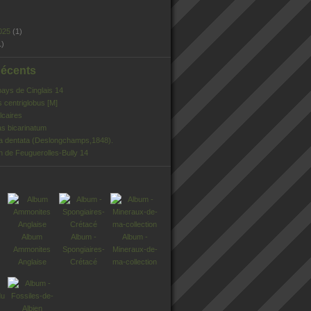
025
(1)
1)
Récents
pays de Cinglais 14
s centriglobus [M]
lcaires
s bicarinatum
ia dentata (Deslongchamps,1848).
n de Feuguerolles-Bully 14
Album
Album -
Album -
Ammonites
Spongiaires-
Mineraux-de-
Anglaise
Crétacé
ma-collection