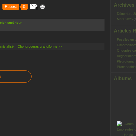
Archives
Repost
0
Décembre 2
Mars 2025
(
cien supérieur
Articles 
Fossiles en 
Dimorphinite
istallisé
Chondroceras grandiforme >>
Oncoïdes ca
Aegocriocera
Pleurotomar
Pliensbachie
e
Albums