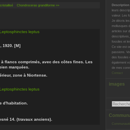
Descriptio
istallisé
Chondroceras grandiforme >>
leurs descrip
valeur. Les f
Je décris le
mollusques d
articles sur 
descriptives
fossiles et l
 1920. [M]
Ce site est o
passions. Vo
des fossiles 
 flancs comprimés, avec des côtes fines. Les
également vo
 bien marquées.
de mes conna
Contact
rieur, zone à Niortense.
images
e d'habitation.
Communau
sné 14. (travaux anciens).
Communauté