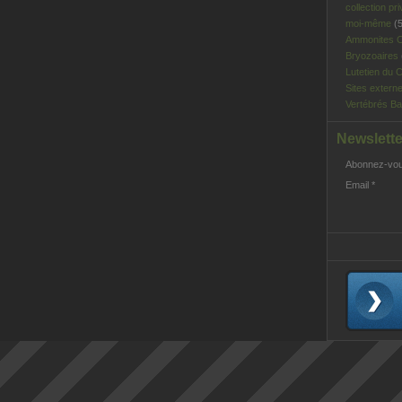
collection pri
moi-même
(5
Ammonites C
Bryozoaires
Lutetien du C
Sites extern
Vertébrés Ba
Newslette
Abonnez-vous
Email