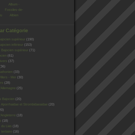
Album -
Fossiles-de-
du
Albien
Par Catégorie
jocien supérieur
(190)
jocien inférieur
(153)
Bajocien supérieur
(71)
ocien
(61)
ivers
(37)
(36)
athonien
(33)
illers - Mer
(30)
ers
(28)
'Allemagne
(25)
s Bajocien
(20)
 Aporrhaidae et Strombidaeaidae
(20)
20)
Angleterre
(18)
s
(18)
 du Lias
(18)
tertiaire
(16)