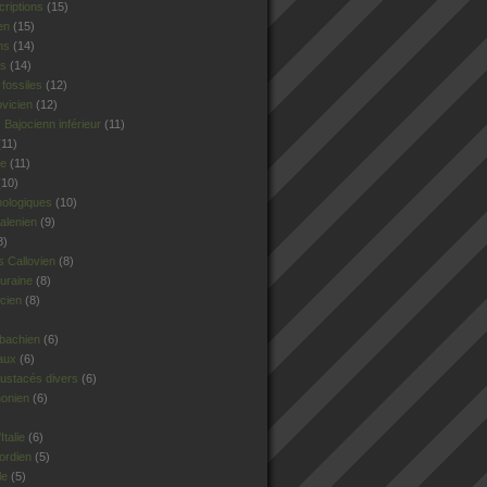
criptions
(15)
en
(15)
ns
(14)
rs
(14)
fossiles
(12)
ovicien
(12)
Bajocienn inférieur
(11)
11)
le
(11)
10)
hologiques
(10)
alenien
(9)
8)
 Callovien
(8)
uraine
(8)
cien
(8)
sbachien
(6)
aux
(6)
ustacés divers
(6)
honien
(6)
talie
(6)
ordien
(5)
le
(5)