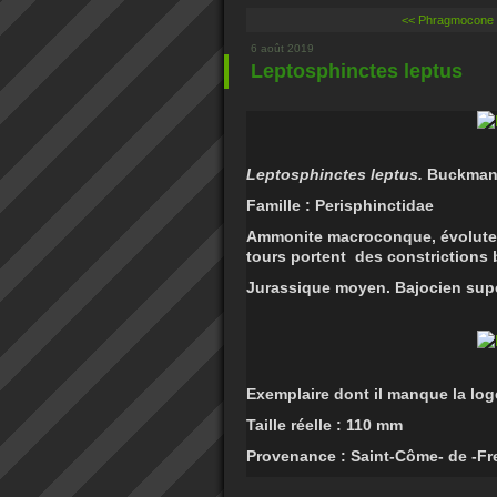
<< Phragmocone cr
6 août 2019
Leptosphinctes leptus
Leptosphinctes leptus.
Buckman,
Famille : Perisphinctidae
Ammonite macroconque, évolute à
tours portent des constrictions
Jurassique moyen. Bajocien supé
Exemplaire dont il manque la log
Taille réelle : 110 mm
Provenance : Saint-Côme- de -Fre