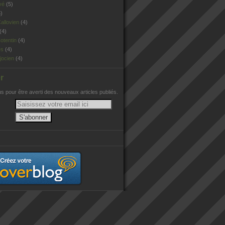
vé
(5)
)
allovien
(4)
(4)
otentin
(4)
es
(4)
jocien
(4)
r
 pour être averti des nouveaux articles publiés.