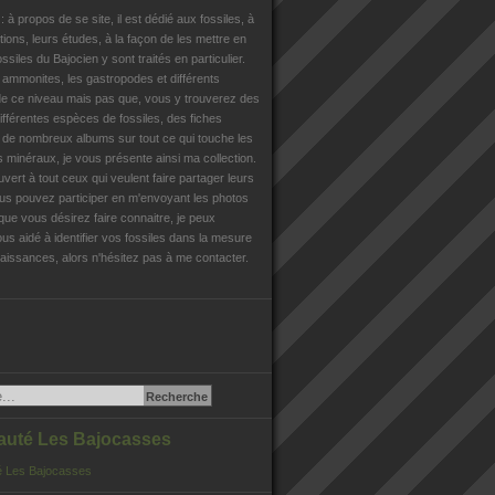
n
: à propos de se site, il est dédié aux fossiles, à
tions, leurs études, à la façon de les mettre en
ossiles du Bajocien y sont traités en particulier.
s ammonites, les gastropodes et différents
e ce niveau mais pas que, vous y trouverez des
différentes espèces de fossiles, des fiches
, de nombreux albums sur tout ce qui touche les
es minéraux, je vous présente ainsi ma collection.
uvert à tout ceux qui veulent faire partager leurs
us pouvez participer en m'envoyant les photos
que vous désirez faire connaitre, je peux
us aidé à identifier vos fossiles dans la mesure
issances, alors n'hésitez pas à me contacter.
té Les Bajocasses
 Les Bajocasses