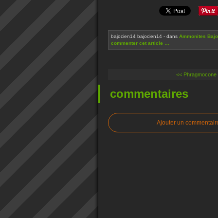
bajocien14 bajocien14
-
dans
Ammonites Bajo
commenter cet article
…
<< Phragmocone cr
commentaires
Ajouter un commentair