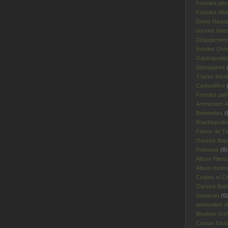
Fossiles des
Fossiles Albi
Dents Requi
oursins dive
Dégagement 
fossiles Ord
Gastropodes 
Spongiaires
(
Traces fossi
Carbonifère
(
Fossiles pat
Ammonites A
Belemnites
(
Brachiopodes
Faluns de To
Oursins Bajo
Poissons
(8)
Album Plien
Album minér
Crabes et Cr
Oursins Bat
Septarias
(6)
ammonites d'I
Bivalves Oxf
Coraux fossi