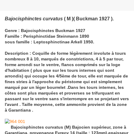
Bajocisphinctes curvatus
( M )( Buckman 1927 ).
Genre : Bajocisphinctes Buckman 1927
Famille : Perisphinctidae Steinmann 1890
sous famille : Leptosphinctinae Arkell 1950.
Description : Coquille de forme légèrement involute à tours
nombreux 8 à 10, marqués de constrictions, 4 à 5 par tour,
forme arrondi sur le ventre, flancs comprimés sur la loge
d'habitation ( plus que sur les tours internes qui sont
arrondis) qui occupe les 4/5ème de tour, elle est marquée de
fines stries à l'approche du péristome qui est simplement
marqué par un léger bourrelet .Dans les tours internes, les
côtes sont plus marquées et proverses se trifurquant en
passant sur le ventre sans s'interrompre en se projetant vers
l'avant . Taille moyenne, cette ammonite provient de la zone
à Garantiana .
Bajocisphinctes curvatus (M) Bajocien supérieur, zone à
Garantiana, provenance Evrecy 14 (taille : 123mm).epaisseur