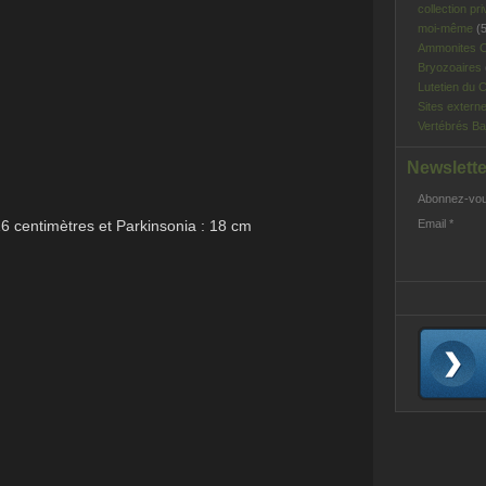
collection pri
moi-même
(5
Ammonites C
Bryozoaires
Lutetien du C
Sites extern
Vertébrés Ba
Newslette
Abonnez-vous
16 centimètres et Parkinsonia : 18 cm
Email