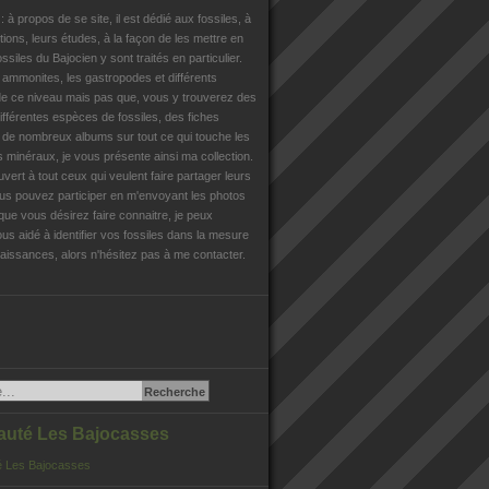
n
: à propos de se site, il est dédié aux fossiles, à
tions, leurs études, à la façon de les mettre en
ossiles du Bajocien y sont traités en particulier.
s ammonites, les gastropodes et différents
e ce niveau mais pas que, vous y trouverez des
différentes espèces de fossiles, des fiches
, de nombreux albums sur tout ce qui touche les
es minéraux, je vous présente ainsi ma collection.
uvert à tout ceux qui veulent faire partager leurs
us pouvez participer en m'envoyant les photos
que vous désirez faire connaitre, je peux
us aidé à identifier vos fossiles dans la mesure
issances, alors n'hésitez pas à me contacter.
té Les Bajocasses
 Les Bajocasses