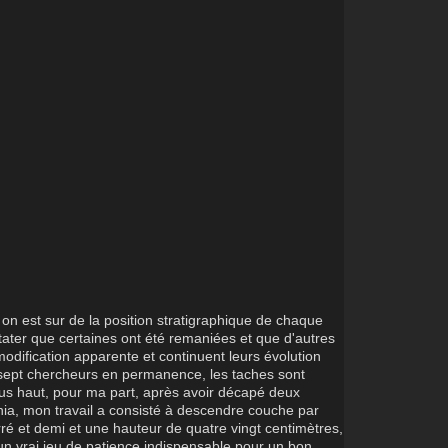
n est sur de la position stratigraphique de chaque
ter que certaines ont été remaniées et que d'autres
modification apparente et continuent leurs évolution
 sept chercheurs en permanence, les taches sont
us haut, pour ma part, après avoir décapé deux
nia, mon travail a consisté à descendre couche par
ré et demi et une hauteur de quatre vingt centimètres,
un vrai jeu de patience indispensable pour un bon