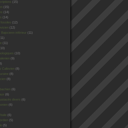
criptions
(15)
en
(15)
ns
(14)
rs
(14)
fossiles
(12)
ovicien
(12)
Bajocienn inférieur
(11)
11)
le
(11)
10)
hologiques
(10)
alenien
(9)
8)
 Callovien
(8)
uraine
(8)
cien
(8)
sbachien
(6)
aux
(6)
ustacés divers
(6)
honien
(6)
talie
(6)
ordien
(5)
le
(5)