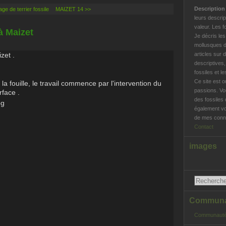
Descriptio
ge de terrier fossile
MAIZET 14 >>
leurs descrip
valeur. Les f
à Maizet
Je décris le
mollusques d
zet .
articles sur 
descriptives
fossiles et l
Ce site est o
 la fouille, le travail commence par l'intervention du
passions. Vo
rface .
des fossiles 
également vo
de mes conna
Contact
images
Communau
Communauté