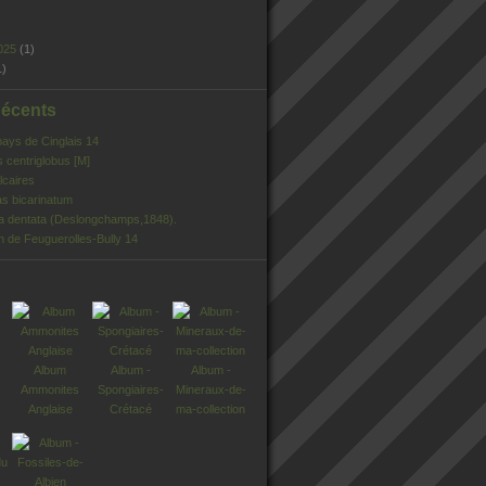
025
(1)
1)
Récents
pays de Cinglais 14
s centriglobus [M]
lcaires
s bicarinatum
ia dentata (Deslongchamps,1848).
n de Feuguerolles-Bully 14
Album
Album -
Album -
Ammonites
Spongiaires-
Mineraux-de-
Anglaise
Crétacé
ma-collection