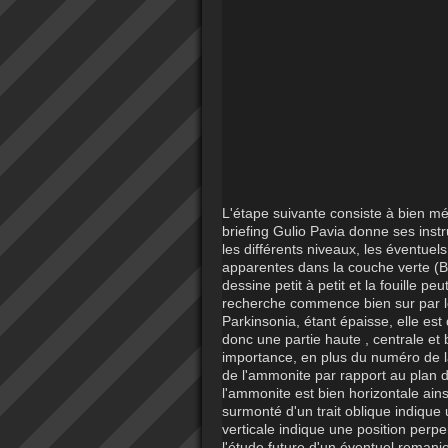
L'étape suivante consiste à bien mém
briefing Gulio Pavia donne ses instru
les différents niveaux, les éventuel
apparentes dans la couche verte (Ba
dessine petit à petit et la fouille p
recherche commence bien sur par le
Parkinsonia, étant épaisse, elle est
donc une partie haute , centrale et
importance, en plus du numéro de l
de l'ammonite par rapport au plan d
l'ammonite est bien horizontale ains
surmonté d'un trait oblique indique
verticale indique une position perpe
l'étude future d'un éventuel reman