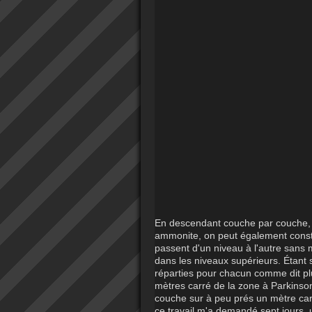
En descendant couche par couche, o
ammonite, on peut également consta
passent d'un niveau à l'autre sans 
dans les niveaux supérieurs. Étant
réparties pour chacun comme dit pl
mètres carré de la zone à Parkinso
couche sur à peu prés un mètre car
ce travail m'a demandé sept jours, 