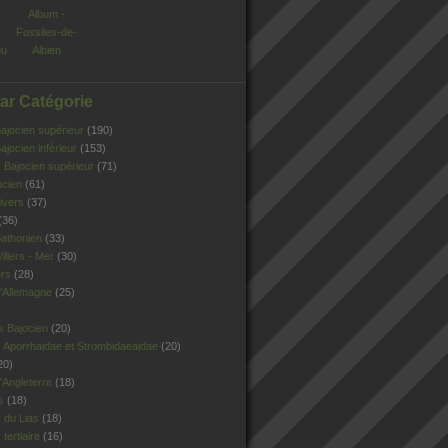
Album -
Fossiles-de-
du
Albien
Par Catégorie
jocien supérieur
(190)
jocien inférieur
(153)
Bajocien supérieur
(71)
ocien
(61)
ivers
(37)
(36)
athonien
(33)
illers - Mer
(30)
ers
(28)
'Allemagne
(25)
s Bajocien
(20)
 Aporrhaidae et Strombidaeaidae
(20)
20)
Angleterre
(18)
s
(18)
 du Lias
(18)
tertiaire
(16)