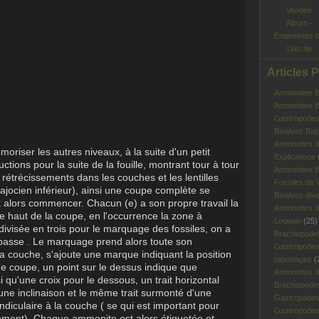
Album -
Empreintes 
Lias de
Vendée
Articles 
Ammonites Ba
Ammonites Ba
Gastropodes 
Bivalves Baj
Ammonites d
oriser les autres niveaux, à la suite d'un petit
Explications
ctions pour la suite de la fouille, montrant tour à tour
Ammonites B
s rétrécissements dans les couches et les lentilles
Fossiles de V
jocien inférieur), ainsi une coupe complète se
Bivalves div
eut alors commencer. Chacun (e) a son propre travail la
Ammonites d
 haut de la coupe, en l'occurrence la zone à
Loupian
(25)
 divisée en trois pour le marquage des fossiles, on a
Brachiopode
 basse . Le marquage prend alors toute son
Gastropodes
a couche, s'ajoute une marque indiquant la position
reportages
(
e coupe, un point sur le dessus indique que
Ammonites d'
i qu'une croix pour le dessous, un trait horizontal
Brachiopode
 une inclinaison et le même trait surmonté d'une
Gastropodes
ndiculaire à la couche ( se qui est important pour
Gastropodes 
iement). Chaque ammonite est alors étiquetée et