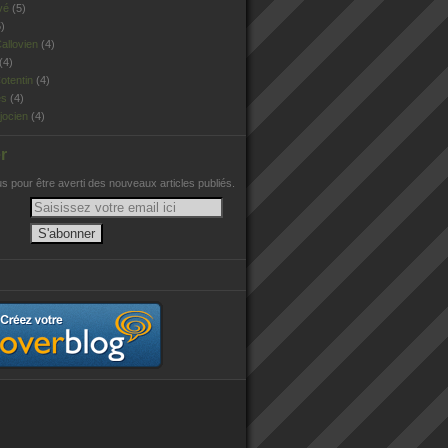
vé
(5)
)
allovien
(4)
(4)
otentin
(4)
es
(4)
jocien
(4)
r
 pour être averti des nouveaux articles publiés.