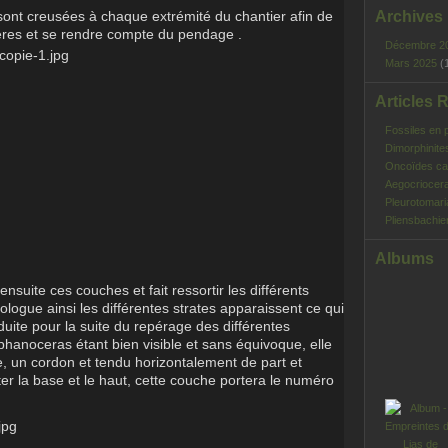
sont creusées à chaque extrémité du chantier afin de
Archives
ifères et se rendre compte du pendage .
Décembre 2
Mars 2025
(
Articles 
Fossiles en 
Dimorphinite
Oncoïdes ca
Aegocriocera
Pleurotomar
Pliensbachie
Albums
suite ces couches et fait ressortir les différents
logue ainsi les différentes strates apparaissent ce qui
ite pour la suite du repérage des différentes
hanoceras étant bien visible et sans équivoque, elle
re, un cordon et tendu horizontalement de part et
ter la base et le haut, cette couche portera le numéro