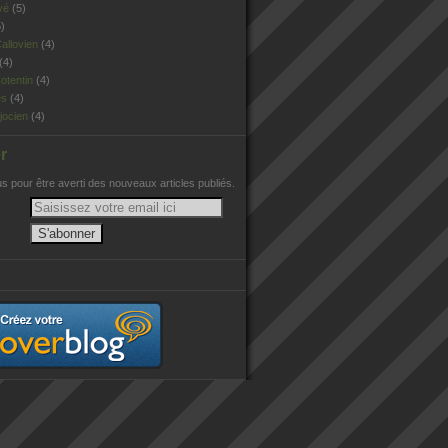
vé
(5)
)
allovien
(4)
(4)
otentin
(4)
es
(4)
jocien
(4)
r
 pour être averti des nouveaux articles publiés.