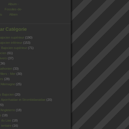
Album -
Fossiles-de-
du
Albien
Par Catégorie
jocien supérieur
(190)
jocien inférieur
(153)
Bajocien supérieur
(71)
ocien
(61)
ivers
(37)
(36)
athonien
(33)
illers - Mer
(30)
ers
(28)
'Allemagne
(25)
s Bajocien
(20)
 Aporrhaidae et Strombidaeaidae
(20)
20)
Angleterre
(18)
s
(18)
 du Lias
(18)
tertiaire
(16)