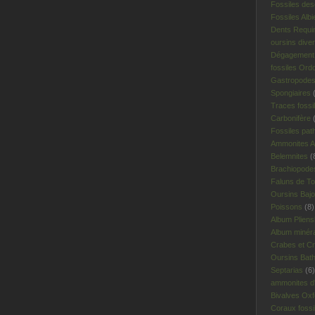
Fossiles des
Fossiles Albi
Dents Requi
oursins dive
Dégagement 
fossiles Ord
Gastropodes 
Spongiaires
(
Traces fossi
Carbonifère
(
Fossiles pat
Ammonites A
Belemnites
(
Brachiopodes
Faluns de To
Oursins Bajo
Poissons
(8)
Album Plien
Album minér
Crabes et Cr
Oursins Bat
Septarias
(6)
ammonites d'I
Bivalves Oxf
Coraux fossi