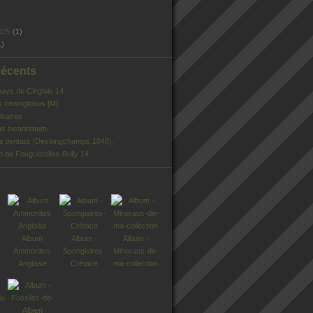
025
(1)
1)
Récents
pays de Cinglais 14
s centriglobus [M]
lcaires
s bicarinatum
ia dentata (Deslongchamps,1848).
n de Feuguerolles-Bully 14
Album
Album -
Album -
Ammonites
Spongiaires-
Mineraux-de-
Anglaise
Crétacé
ma-collection