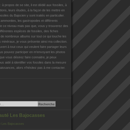
n
: à propos de se site, il est dédié aux fossiles, à
tions, leurs études, à la façon de les mettre en
ossiles du Bajocien y sont traités en particulier.
s ammonites, les gastropodes et différents
e ce niveau mais pas que, vous y trouverez des
différentes espèces de fossiles, des fiches
, de nombreux albums sur tout ce qui touche les
es minéraux, je vous présente ainsi ma collection.
uvert à tout ceux qui veulent faire partager leurs
us pouvez participer en m'envoyant les photos
que vous désirez faire connaitre, je peux
us aidé à identifier vos fossiles dans la mesure
issances, alors n'hésitez pas à me contacter.
té Les Bajocasses
 Les Bajocasses