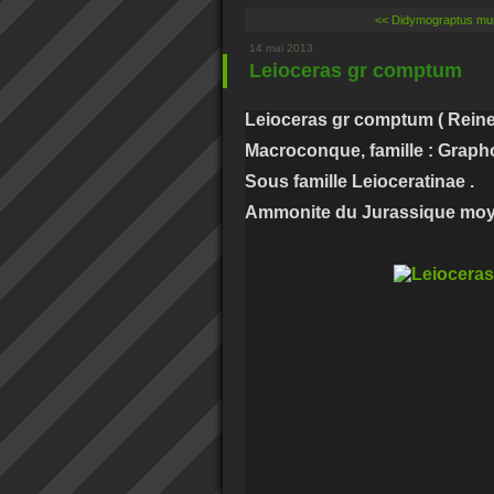
<< Didymograptus mur
14 mai 2013
Leioceras gr comptum
Leioceras gr comptum ( Reinec
Macroconque, famille : Graph
Sous famille Leioceratinae .
Ammonite du Jurassique moyen