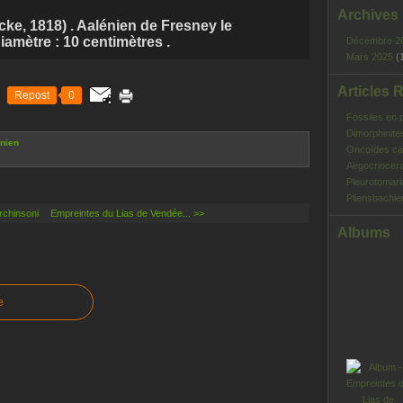
Archives
ke, 1818) . Aalénien de Fresney le
amètre : 10 centimètres .
Décembre 2
Mars 2025
(
Articles 
Repost
0
Fossiles en 
Dimorphinite
nien
Oncoïdes ca
Aegocriocera
Pleurotomar
Pliensbachie
chinsoni
Empreintes du Lias de Vendée... >>
Albums
e