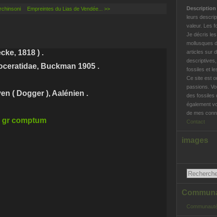
Descriptio
chinsoni
Empreintes du Lias de Vendée... >>
leurs descrip
valeur. Les f
Je décris le
mollusques d
ke, 1818 ) .
articles sur 
descriptives
oceratidae, Buckman 1905 .
fossiles et l
Ce site est o
passions. Vo
 ( Dogger ), Aalénien .
des fossiles 
également vo
de mes conna
Contact
images
Communau
Communauté