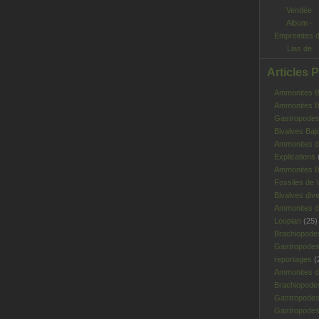
Album -
Empreintes 
Lias de
Vendée
Articles 
Ammonites Ba
Ammonites Ba
Gastropodes 
Bivalves Baj
Ammonites d
Explications
Ammonites B
Fossiles de V
Bivalves div
Ammonites d
Loupian
(25)
Brachiopode
Gastropodes
reportages
(
Ammonites d'
Brachiopode
Gastropodes
Gastropodes 