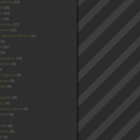
criptions
(15)
en
(15)
ns
(14)
rs
(14)
fossiles
(12)
ovicien
(12)
Bajocienn inférieur
(11)
11)
le
(11)
10)
hologiques
(10)
alenien
(9)
8)
 Callovien
(8)
uraine
(8)
cien
(8)
sbachien
(6)
aux
(6)
ustacés divers
(6)
honien
(6)
talie
(6)
ordien
(5)
le
(5)