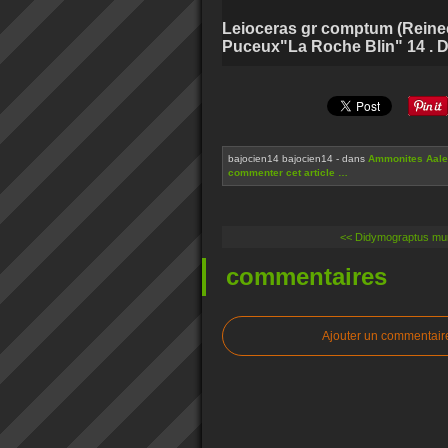
Leioceras gr comptum (Reinec
Puceux"La Roche Blin" 14 . Di
bajocien14 bajocien14
-
dans
Ammonites Aale
commenter cet article
…
<< Didymograptus mur
commentaires
Ajouter un commentair