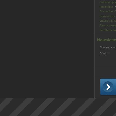
collection pri
moi-même
(5
Ammonites C
Bryozoaires
Lutetien du C
Sites extern
Vertébrés Ba
Newslette
Abonnez-vous
Email