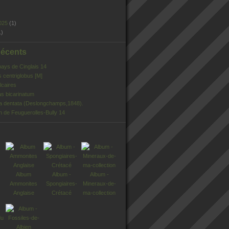
025
(1)
1)
Récents
pays de Cinglais 14
s centriglobus [M]
lcaires
s bicarinatum
ia dentata (Deslongchamps,1848).
n de Feuguerolles-Bully 14
Album
Album -
Album -
Ammonites
Spongiaires-
Mineraux-de-
Anglaise
Crétacé
ma-collection