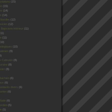
criptions
(15)
en
(15)
ns
(14)
rs
(14)
fossiles
(12)
ovicien
(12)
Bajocienn inférieur
(11)
11)
le
(11)
10)
hologiques
(10)
alenien
(9)
8)
 Callovien
(8)
uraine
(8)
cien
(8)
sbachien
(6)
aux
(6)
ustacés divers
(6)
honien
(6)
talie
(6)
ordien
(5)
le
(5)