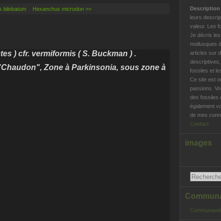
Descriptio
s bilobatum
Hexanchus microdon >>
leurs descrip
valeur. Les f
Je décris le
mollusques d
s ) cfr. vermiformis ( S. Buckman ) .
articles sur 
descriptives
"Chaudon", Zone à Parkinsonia, sous zone à
fossiles et l
Ce site est o
passions. Vo
des fossiles 
également vo
de mes conna
Contact
images
Communau
Communauté