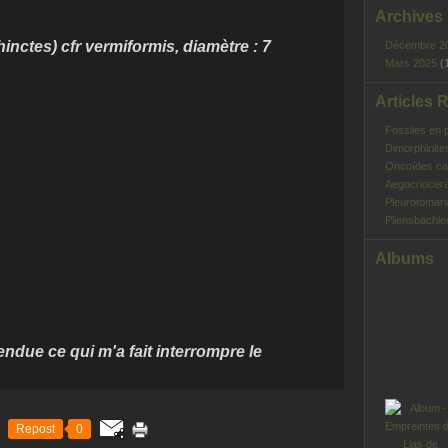
Archives
tes) cfr vermiformis, diamètre : 7
Décembre 2
Mars 2025
(
Articles 
Fossiles en 
Dimorphinite
Oncoïdes ca
Aegocriocera
Pleurotomar
Pliensbachie
Albums
endue ce qui m'a fait interrompre le
Repost
0