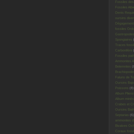
Fossiles des
Fossiles Albi
Dents Requi
oursins dive
Dégagement 
fossiles Ord
Gastropodes 
Spongiaires
(
Traces fossi
Carbonifère
(
Fossiles pat
Ammonites A
Belemnites
(
Brachiopodes
Faluns de To
Oursins Bajo
Poissons
(8)
Album Plien
Album minér
Crabes et Cr
Oursins Bat
Septarias
(6)
ammonites d'I
Bivalves Oxf
Coraux fossi