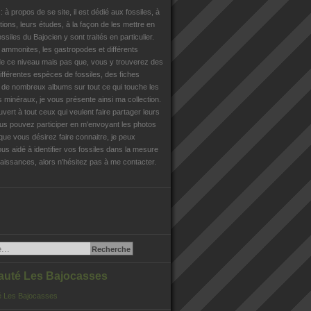
n
: à propos de se site, il est dédié aux fossiles, à
tions, leurs études, à la façon de les mettre en
ossiles du Bajocien y sont traités en particulier.
s ammonites, les gastropodes et différents
e ce niveau mais pas que, vous y trouverez des
différentes espèces de fossiles, des fiches
, de nombreux albums sur tout ce qui touche les
es minéraux, je vous présente ainsi ma collection.
uvert à tout ceux qui veulent faire partager leurs
us pouvez participer en m'envoyant les photos
que vous désirez faire connaitre, je peux
us aidé à identifier vos fossiles dans la mesure
issances, alors n'hésitez pas à me contacter.
té Les Bajocasses
 Les Bajocasses