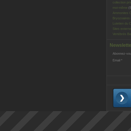
collection pri
moi-même
(5
Ammonites C
Bryozoaires
Lutetien du C
Sites extern
Vertébrés Ba
Newslette
Abonnez-vous
Email