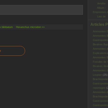
Album -
Empreintes 
Lias de
Vendée
Articles 
s bilobatum
Hexanchus microdon >>
Ammonites Ba
Ammonites Ba
Gastropodes 
Bivalves Baj
Ammonites d
e
Explications
Ammonites B
Fossiles de V
Bivalves div
Ammonites d
Loupian
(25)
Brachiopode
Gastropodes
reportages
(
Ammonites d'
Brachiopode
Gastropodes
Gastropodes 