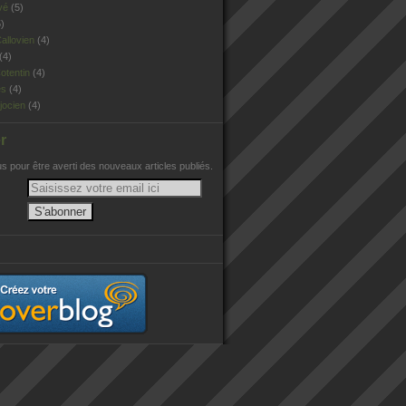
vé
(5)
)
allovien
(4)
(4)
otentin
(4)
es
(4)
jocien
(4)
r
 pour être averti des nouveaux articles publiés.