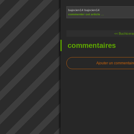
bajocien14 bajocien14
commenter cet article
…
<< Buchicera
commentaires
Ajouter un commentair