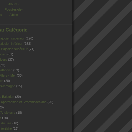
Album -
Fossiles-de-
du
Albien
Par Catégorie
jocien supérieur
(190)
jocien inférieur
(153)
Bajocien supérieur
(71)
ocien
(61)
ivers
(37)
(36)
athonien
(33)
illers - Mer
(30)
ers
(28)
'Allemagne
(25)
s Bajocien
(20)
 Aporrhaidae et Strombidaeaidae
(20)
20)
Angleterre
(18)
s
(18)
 du Lias
(18)
tertiaire
(16)