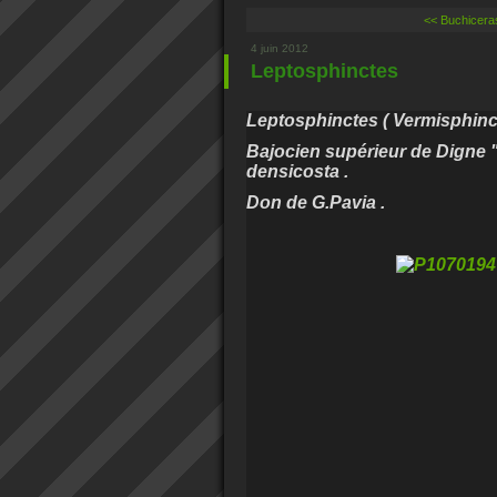
<< Buchicera
4 juin 2012
Leptosphinctes
Leptosphinctes ( Vermisphincte
Bajocien supérieur de Digne 
densicosta .
Don de G.Pavia .