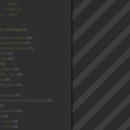
Album -
Fossiles-de-
du
Albien
Par Catégorie
jocien supérieur
(190)
jocien inférieur
(153)
Bajocien supérieur
(71)
ocien
(61)
ivers
(37)
(36)
athonien
(33)
illers - Mer
(30)
ers
(28)
'Allemagne
(25)
s Bajocien
(20)
 Aporrhaidae et Strombidaeaidae
(20)
20)
Angleterre
(18)
s
(18)
 du Lias
(18)
tertiaire
(16)