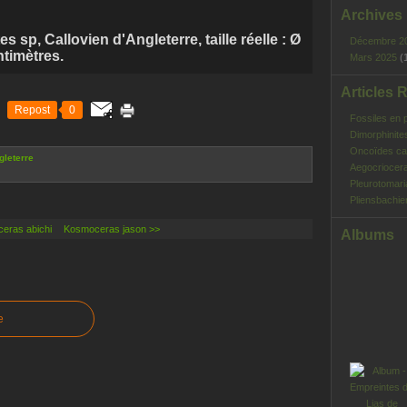
Archives
s sp, Callovien d'Angleterre, taille réelle : Ø
Décembre 2
ntimètres.
Mars 2025
(
Articles 
Repost
0
Fossiles en 
Dimorphinite
Oncoïdes ca
leterre
Aegocriocera
Pleurotomar
Pliensbachie
ceras abichi
Kosmoceras jason >>
Albums
e