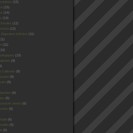
criptions
(15)
en
(15)
ns
(14)
rs
(14)
fossiles
(12)
ovicien
(12)
Bajocienn inférieur
(11)
11)
le
(11)
10)
hologiques
(10)
alenien
(9)
8)
 Callovien
(8)
uraine
(8)
cien
(8)
sbachien
(6)
aux
(6)
ustacés divers
(6)
honien
(6)
talie
(6)
ordien
(5)
le
(5)