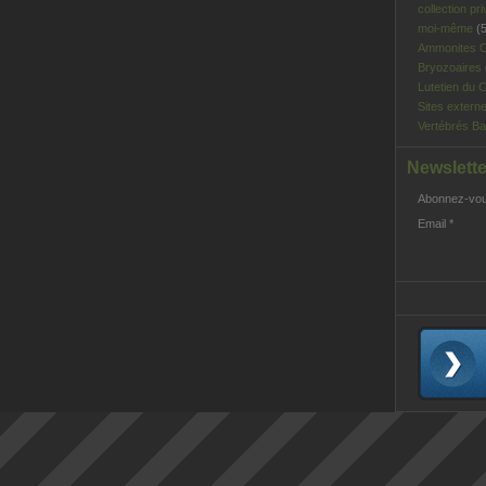
collection pri
moi-même
(5
Ammonites C
Bryozoaires
Lutetien du C
Sites extern
Vertébrés Ba
Newslette
Abonnez-vous
Email