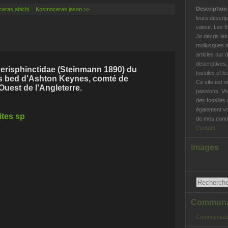
Descriptio
ceras abichi
Kosmoceras jason >>
leurs descrip
valeur. Les f
Je décris le
mollusques d
articles sur 
descriptives
Perisphinctidae (Steinmann 1890) du
fossiles et l
ys bed d'Ashton Keynes, comté de
Ce site est o
Ouest de l'Angleterre.
passions. Vo
des fossiles 
également vo
de mes conna
Contact
images
Communau
Communauté