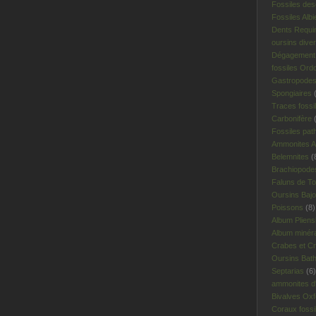
Fossiles des
Fossiles Albi
Dents Requi
oursins dive
Dégagement 
fossiles Ord
Gastropodes 
Spongiaires
(
Traces fossi
Carbonifère
(
Fossiles pat
Ammonites A
Belemnites
(
Brachiopodes
Faluns de To
Oursins Bajo
Poissons
(8)
Album Plien
Album minér
Crabes et Cr
Oursins Bat
Septarias
(6)
ammonites d'I
Bivalves Oxf
Coraux fossi