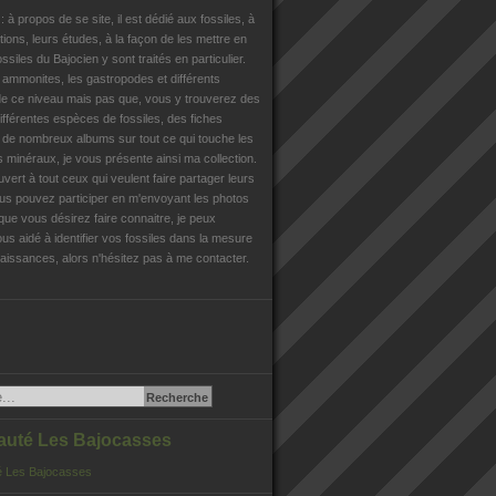
n
: à propos de se site, il est dédié aux fossiles, à
tions, leurs études, à la façon de les mettre en
ossiles du Bajocien y sont traités en particulier.
s ammonites, les gastropodes et différents
e ce niveau mais pas que, vous y trouverez des
différentes espèces de fossiles, des fiches
, de nombreux albums sur tout ce qui touche les
es minéraux, je vous présente ainsi ma collection.
uvert à tout ceux qui veulent faire partager leurs
us pouvez participer en m'envoyant les photos
que vous désirez faire connaitre, je peux
us aidé à identifier vos fossiles dans la mesure
issances, alors n'hésitez pas à me contacter.
té Les Bajocasses
 Les Bajocasses