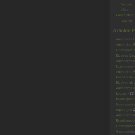
Album -
Empreintes 
Lias de
Vendée
Articles 
Ammonites Ba
Ammonites Ba
Gastropodes 
Bivalves Baj
Ammonites d
Explications
Ammonites B
Fossiles de V
Bivalves div
Ammonites d
Loupian
(25)
Brachiopode
Gastropodes
reportages
(
Ammonites d'
Brachiopode
Gastropodes
Gastropodes 