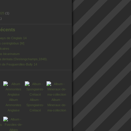
025
(1)
1)
Récents
pays de Cinglais 14
s centriglobus [M]
lcaires
s bicarinatum
ia dentata (Deslongchamps,1848).
n de Feuguerolles-Bully 14
Album
Album -
Album -
Ammonites
Spongiaires-
Mineraux-de-
Anglaise
Crétacé
ma-collection