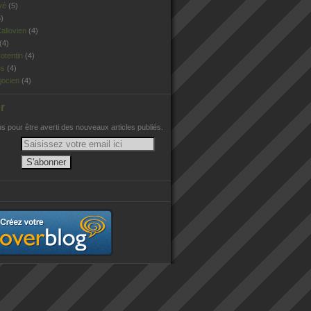
vé
(5)
)
allovien
(4)
(4)
otentin
(4)
es
(4)
jocien
(4)
r
 pour être averti des nouveaux articles publiés.