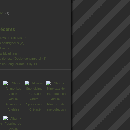
025
(1)
1)
Récents
pays de Cinglais 14
s centriglobus [M]
lcaires
s bicarinatum
ia dentata (Deslongchamps,1848).
n de Feuguerolles-Bully 14
Album
Album -
Album -
Ammonites
Spongiaires-
Mineraux-de-
Anglaise
Crétacé
ma-collection