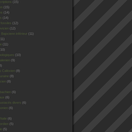
criptions
(15)
en
(15)
ns
(14)
rs
(14)
fossiles
(12)
ovicien
(12)
Bajocienn inférieur
(11)
11)
le
(11)
10)
hologiques
(10)
alenien
(9)
8)
 Callovien
(8)
uraine
(8)
cien
(8)
sbachien
(6)
aux
(6)
ustacés divers
(6)
honien
(6)
talie
(6)
ordien
(5)
le
(5)