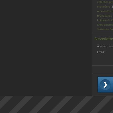
collection pri
moi-même
(5
Ammonites C
Bryozoaires
Lutetien du C
Sites extern
Vertébrés Ba
Newslette
Abonnez-vous
Email