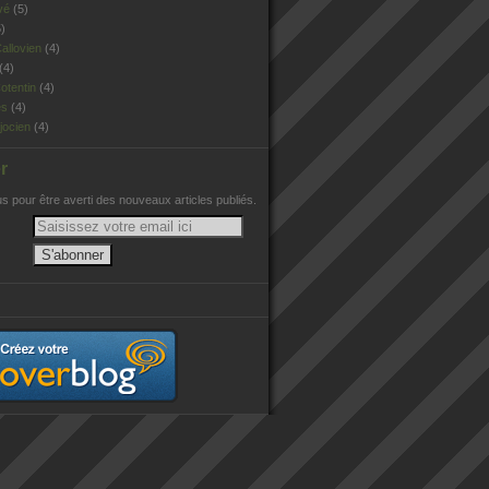
vé
(5)
)
allovien
(4)
(4)
otentin
(4)
es
(4)
jocien
(4)
r
 pour être averti des nouveaux articles publiés.