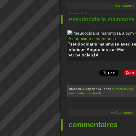
<< Ctenostreon 
18 mars 2011
Pseudocidaris mammosa
album
Pseudocidaris mammosa
Pseudocidaris mammosa avec ses
inférieur, Angoulins sur Mer
par bajocien14
bajocien14 bajocien14
-
dans
oursins divers
commenter cet article
…
<< Ctenostreon 
commentaires