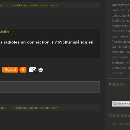
Descriptio
hector
Néolithique, pointes de flèches >>
leurs descrip
valeur. Les f
Je décris le
mollusques d
visible ici
articles sur 
descriptives
 radioles en connection. (n°695)Kimméridgien
fossiles et l
Ce site est o
passions. Vo
des fossiles 
également vo
de mes conna
Repost
0
Contact
images
hector
Néolithique, pointes de flèches >>
Communau
Communauté