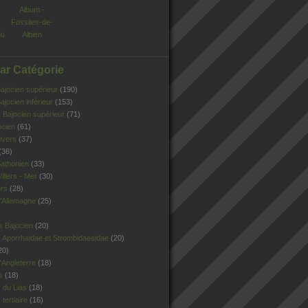
Album -
Fossiles-de-
du
Albien
Par Catégorie
jocien supérieur
(190)
jocien inférieur
(153)
Bajocien supérieur
(71)
ocien
(61)
ivers
(37)
(36)
athonien
(33)
illers - Mer
(30)
ers
(28)
'Allemagne
(25)
s Bajocien
(20)
 Aporrhaidae et Strombidaeaidae
(20)
20)
Angleterre
(18)
s
(18)
 du Lias
(18)
tertiaire
(16)