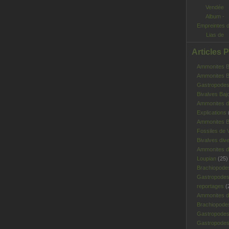
Album -
Empreintes 
Lias de
Vendée
Articles 
Ammonites Ba
Ammonites Ba
Gastropodes 
Bivalves Baj
Ammonites d
Explications
Ammonites B
Fossiles de V
Bivalves div
Ammonites d
Loupian
(25)
Brachiopode
Gastropodes
reportages
(
Ammonites d'
Brachiopode
Gastropodes
Gastropodes 