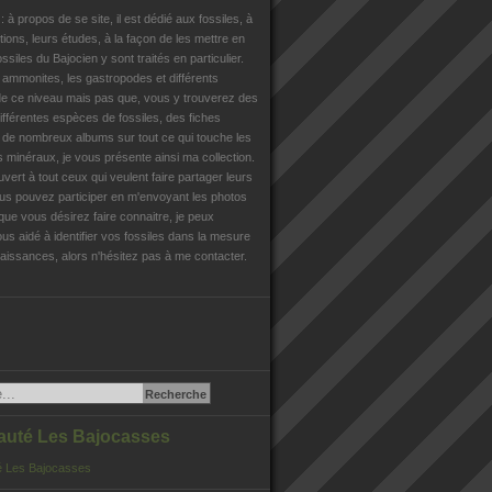
n
: à propos de se site, il est dédié aux fossiles, à
tions, leurs études, à la façon de les mettre en
ossiles du Bajocien y sont traités en particulier.
s ammonites, les gastropodes et différents
e ce niveau mais pas que, vous y trouverez des
différentes espèces de fossiles, des fiches
, de nombreux albums sur tout ce qui touche les
es minéraux, je vous présente ainsi ma collection.
uvert à tout ceux qui veulent faire partager leurs
us pouvez participer en m'envoyant les photos
que vous désirez faire connaitre, je peux
us aidé à identifier vos fossiles dans la mesure
issances, alors n'hésitez pas à me contacter.
té Les Bajocasses
 Les Bajocasses