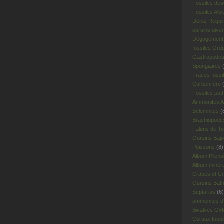
Fossiles des
Fossiles Albi
Dents Requi
oursins dive
Dégagement 
fossiles Ord
Gastropodes 
Spongiaires
(
Traces fossi
Carbonifère
(
Fossiles pat
Ammonites A
Belemnites
(
Brachiopodes
Faluns de To
Oursins Bajo
Poissons
(8)
Album Plien
Album minér
Crabes et Cr
Oursins Bat
Septarias
(6)
ammonites d'I
Bivalves Oxf
Coraux fossi