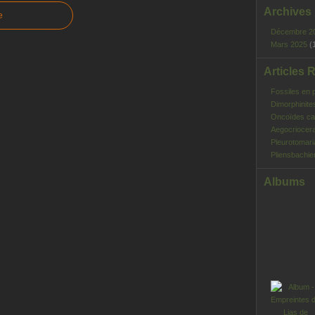
Archives
e
Décembre 2
Mars 2025
(
Articles 
Fossiles en 
Dimorphinite
Oncoïdes ca
Aegocriocera
Pleurotomar
Pliensbachie
Albums