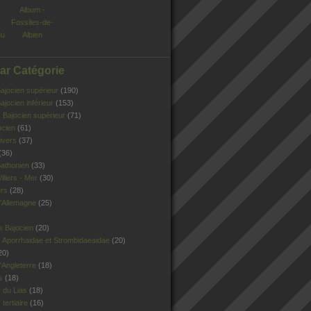
Album -
Fossiles-de-
du
Albien
Par Catégorie
jocien supérieur
(190)
jocien inférieur
(153)
Bajocien supérieur
(71)
ocien
(61)
ivers
(37)
(36)
athonien
(33)
illers - Mer
(30)
ers
(28)
'Allemagne
(25)
s Bajocien
(20)
 Aporrhaidae et Strombidaeaidae
(20)
20)
Angleterre
(18)
s
(18)
 du Lias
(18)
tertiaire
(16)