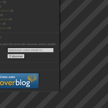
vé
(5)
)
allovien
(4)
(4)
otentin
(4)
es
(4)
jocien
(4)
r
 pour être averti des nouveaux articles publiés.