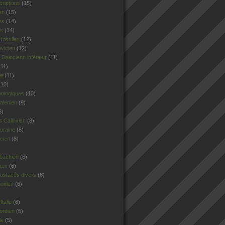
criptions
(15)
en
(15)
ns
(14)
rs
(14)
fossiles
(12)
ovicien
(12)
Bajocienn inférieur
(11)
11)
le
(11)
10)
hologiques
(10)
alenien
(9)
8)
 Callovien
(8)
uraine
(8)
cien
(8)
sbachien
(6)
aux
(6)
ustacés divers
(6)
honien
(6)
talie
(6)
ordien
(5)
le
(5)