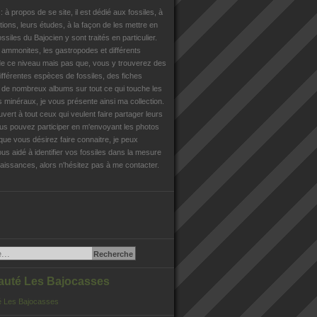
n
: à propos de se site, il est dédié aux fossiles, à
tions, leurs études, à la façon de les mettre en
ossiles du Bajocien y sont traités en particulier.
s ammonites, les gastropodes et différents
e ce niveau mais pas que, vous y trouverez des
différentes espèces de fossiles, des fiches
, de nombreux albums sur tout ce qui touche les
es minéraux, je vous présente ainsi ma collection.
uvert à tout ceux qui veulent faire partager leurs
us pouvez participer en m'envoyant les photos
que vous désirez faire connaitre, je peux
us aidé à identifier vos fossiles dans la mesure
issances, alors n'hésitez pas à me contacter.
té Les Bajocasses
 Les Bajocasses