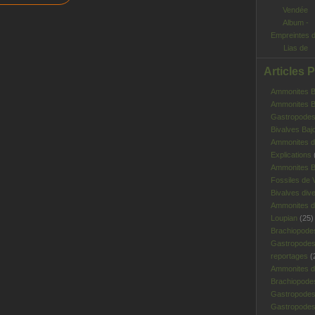
Album -
Empreintes 
Lias de
Vendée
Articles 
Ammonites Ba
Ammonites Ba
Gastropodes 
Bivalves Baj
Ammonites d
Explications
Ammonites B
Fossiles de V
Bivalves div
Ammonites d
Loupian
(25)
Brachiopode
Gastropodes
reportages
(
Ammonites d'
Brachiopode
Gastropodes
Gastropodes 