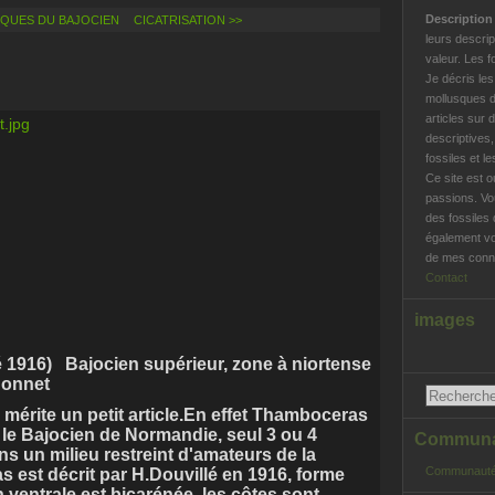
Descriptio
NQUES DU BAJOCIEN
CICATRISATION >>
leurs descrip
valeur. Les f
Je décris le
mollusques d
articles sur 
descriptives
fossiles et l
Ce site est o
passions. Vo
des fossiles 
également vo
de mes conna
Contact
images
é 1916) Bajocien supérieur, zone à niortense
Bonnet
 mérite un petit article.En effet Thamboceras
 le Bajocien de Normandie, seul 3 ou 4
Communau
s un milieu restreint d'amateurs de la
Communauté
 est décrit par H.Douvillé en 1916, forme
n ventrale est bicarénée, les côtes sont