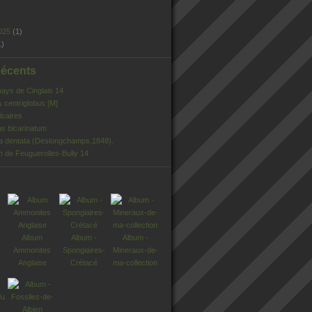
025
(1)
1)
Récents
pays de Cinglais 14
s centriglobus [M]
lcaires
s bicarinatum
ia dentata (Deslongchamps,1848).
n de Feuguerolles-Bully 14
Album
Album -
Album -
Ammonites
Spongiaires-
Mineraux-de-
Anglaise
Crétacé
ma-collection