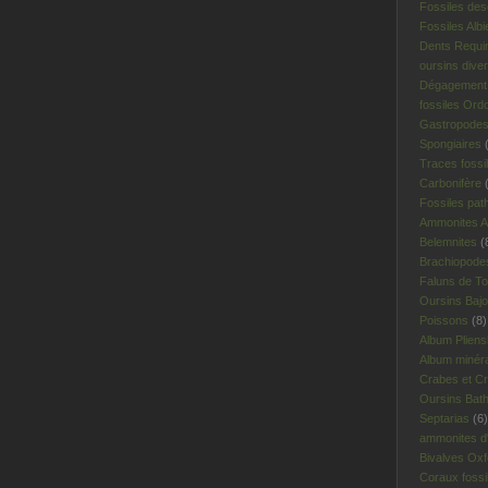
Fossiles des
Fossiles Albi
Dents Requi
oursins dive
Dégagement 
fossiles Ord
Gastropodes 
Spongiaires
(
Traces fossi
Carbonifère
(
Fossiles pat
Ammonites A
Belemnites
(
Brachiopodes
Faluns de To
Oursins Bajo
Poissons
(8)
Album Plien
Album minér
Crabes et Cr
Oursins Bat
Septarias
(6)
ammonites d'I
Bivalves Oxf
Coraux fossi