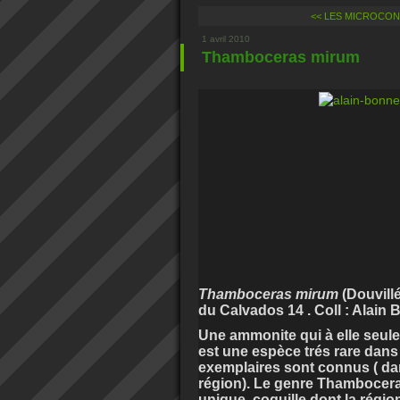
<< LES MICROCO
1 avril 2010
Thamboceras mirum
Thamboceras mirum
(Douvill
du Calvados 14 . Coll : Alain 
Une ammonite qui à elle seule
est une espèce
trés rare dans
exemplaires sont connus ( dan
région). Le genre Thamboceras
unique, coquille dont la régio