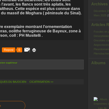
Archives
l'avant, les flancs sont très aplatis, les
ltheus. Cette espèce est plus connue dans
Décembre 2
 du massif de Moghara ( péninsule du Sinaï).
Mars 2025
(
Articles 
re exemplaire montrant l'ornementation
ras, oolithe ferrugineuse de Bayeux, zone à
Fossiles en 
on, coll : PH Musitelli .
Dimorphinite
Oncoïdes ca
Aegocriocera
Pleurotomar
Repost
0
Pliensbachie
Albums
cien supérieur
NQUES DU BAJOCIEN
CICATRISATION >>
e