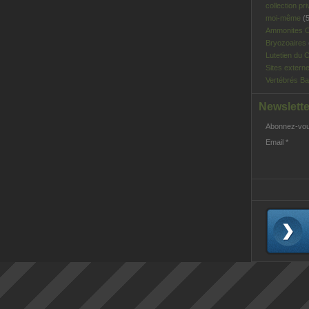
collection pri
moi-même
(5
Ammonites C
Bryozoaires
Lutetien du C
Sites extern
Vertébrés Ba
Newslette
Abonnez-vous
Email