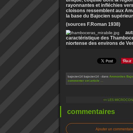
rayonnantes et infléchies vers 
cloisons ressemblent aux Ama
la base du Bajocien supérieur
(sources F.Roman 1938)
aut
caractéristique des Thamboce
niortense des environs de Vers
bajocien14 bajocien14
-
dans
Ammonites Bajo
commenter cet article
…
<< LES MICROCO
commentaires
Ajouter un commentair