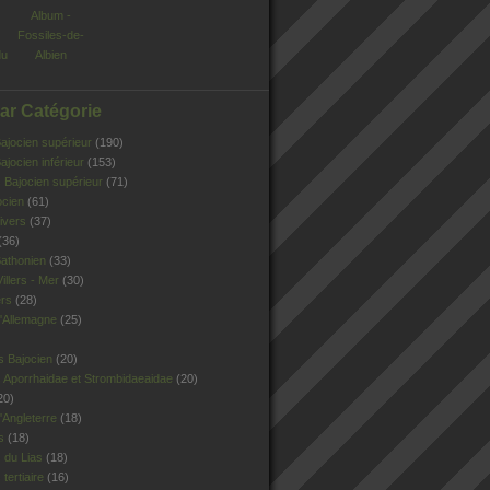
Album -
Fossiles-de-
du
Albien
Par Catégorie
jocien supérieur
(190)
jocien inférieur
(153)
Bajocien supérieur
(71)
ocien
(61)
ivers
(37)
(36)
athonien
(33)
illers - Mer
(30)
ers
(28)
'Allemagne
(25)
s Bajocien
(20)
 Aporrhaidae et Strombidaeaidae
(20)
20)
Angleterre
(18)
s
(18)
 du Lias
(18)
tertiaire
(16)