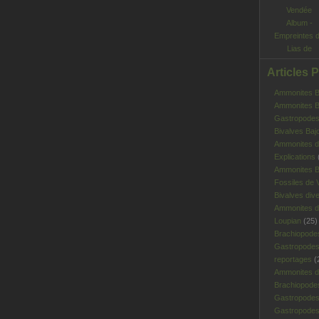
Album -
Empreintes 
Lias de
Vendée
Articles 
Ammonites Ba
Ammonites Ba
Gastropodes 
Bivalves Baj
Ammonites d
Explications
Ammonites B
Fossiles de V
Bivalves div
Ammonites d
Loupian
(25)
Brachiopode
Gastropodes
reportages
(
Ammonites d'
Brachiopode
Gastropodes
Gastropodes 