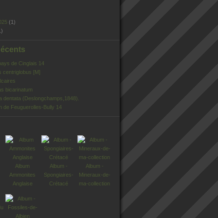
025
(1)
1)
Récents
pays de Cinglais 14
s centriglobus [M]
lcaires
s bicarinatum
ia dentata (Deslongchamps,1848).
n de Feuguerolles-Bully 14
Album
Album -
Album -
Ammonites
Spongiaires-
Mineraux-de-
Anglaise
Crétacé
ma-collection