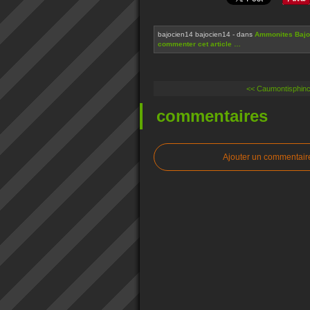
bajocien14 bajocien14
-
dans
Ammonites Bajo
commenter cet article
…
<< Caumontisphinc
commentaires
Ajouter un commentair