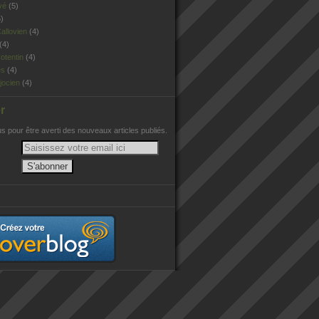
vé
(5)
)
allovien
(4)
(4)
otentin
(4)
es
(4)
jocien
(4)
r
 pour être averti des nouveaux articles publiés.