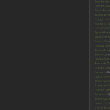
Fossiles des
Fossiles Albi
Dents Requi
oursins dive
Dégagement 
fossiles Ord
Gastropodes 
Spongiaires
(
Traces fossi
Carbonifère
(
Fossiles pat
Ammonites A
Belemnites
(
Brachiopodes
Faluns de To
Oursins Bajo
Poissons
(8)
Album Plien
Album minér
Crabes et Cr
Oursins Bat
Septarias
(6)
ammonites d'I
Bivalves Oxf
Coraux fossi