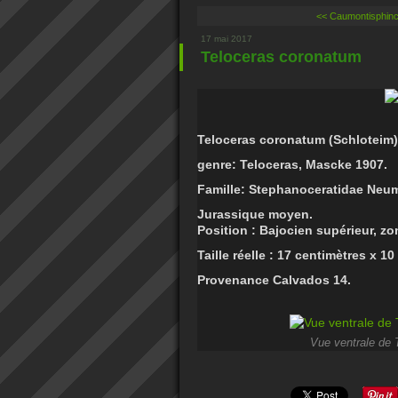
<< Caumontisphinc
17 mai 2017
Teloceras coronatum
Teloceras coronatum (
Schloteim)
genre: Teloceras, Mascke 1907.
Famille: Stephanoceratidae
Neum
Jurassique moyen.
Position : Bajocien supérieur, z
Taille réelle : 17 centimètres x 1
Provenance Calvados 14.
Vue ventrale de 