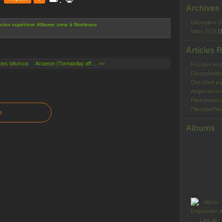
Archives
Décembre 2
cien supérieur
Albume zone à Niortense
Mars 2025
(
Articles 
tes bifurcus
Actaeon (Tornatella) aff.... >>
Fossiles en 
Dimorphinite
Oncoïdes ca
Aegocriocera
Pleurotomar
Pliensbachie
e
Albums