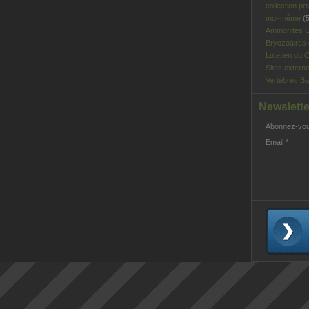
collection pri
moi-même
(5
Ammonites C
Bryozoaires
Lutetien du C
Sites extern
Vertébrés Ba
Newslette
Abonnez-vous
Email