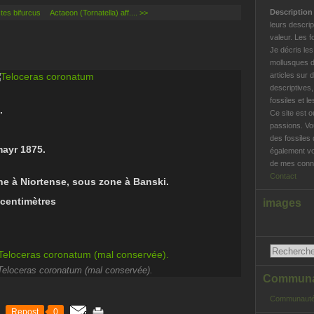
Descriptio
tes bifurcus
Actaeon (Tornatella) aff.... >>
leurs descrip
valeur. Les f
Je décris le
mollusques d
articles sur 
descriptives
fossiles et l
.
Ce site est o
passions. Vo
des fossiles 
ayr 1875.
également vo
de mes conna
Contact
one à Niortense, sous zone à Banski.
0 centimètres
images
Teloceras coronatum (mal conservée).
Communau
Communauté
Repost
0