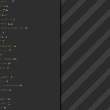
criptions
(15)
en
(15)
ns
(14)
rs
(14)
fossiles
(12)
ovicien
(12)
Bajocienn inférieur
(11)
11)
le
(11)
10)
hologiques
(10)
alenien
(9)
8)
 Callovien
(8)
uraine
(8)
cien
(8)
sbachien
(6)
aux
(6)
ustacés divers
(6)
honien
(6)
talie
(6)
ordien
(5)
le
(5)