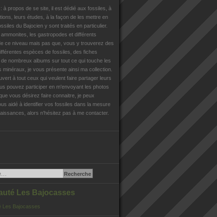
n
: à propos de se site, il est dédié aux fossiles, à
tions, leurs études, à la façon de les mettre en
ossiles du Bajocien y sont traités en particulier.
s ammonites, les gastropodes et différents
e ce niveau mais pas que, vous y trouverez des
différentes espèces de fossiles, des fiches
, de nombreux albums sur tout ce qui touche les
es minéraux, je vous présente ainsi ma collection.
uvert à tout ceux qui veulent faire partager leurs
us pouvez participer en m'envoyant les photos
que vous désirez faire connaitre, je peux
us aidé à identifier vos fossiles dans la mesure
issances, alors n'hésitez pas à me contacter.
té Les Bajocasses
 Les Bajocasses