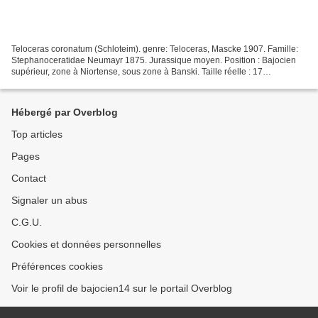
Teloceras coronatum (Schloteim). genre: Teloceras, Mascke 1907. Famille:
Stephanoceratidae Neumayr 1875. Jurassique moyen. Position : Bajocien
supérieur, zone à Niortense, sous zone à Banski. Taille réelle : 17
centimètres x 10 centimètres Provenance...
Hébergé par Overblog
Top articles
Pages
Contact
Signaler un abus
C.G.U.
Cookies et données personnelles
Préférences cookies
Voir le profil de bajocien14 sur le portail Overblog