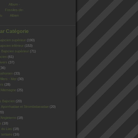
Album -
Fossiles-de-
du
Albien
Par Catégorie
jocien supérieur
(190)
jocien inférieur
(153)
Bajocien supérieur
(71)
ocien
(61)
ivers
(37)
(36)
athonien
(33)
illers - Mer
(30)
ers
(28)
'Allemagne
(25)
s Bajocien
(20)
 Aporrhaidae et Strombidaeaidae
(20)
20)
Angleterre
(18)
s
(18)
 du Lias
(18)
tertiaire
(16)