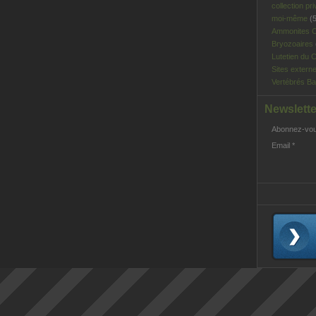
collection pri
moi-même
(5
Ammonites C
Bryozoaires
Lutetien du C
Sites extern
Vertébrés Ba
Newslette
Abonnez-vous
Email