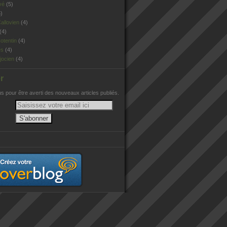
vé
(5)
)
allovien
(4)
(4)
otentin
(4)
es
(4)
jocien
(4)
r
 pour être averti des nouveaux articles publiés.