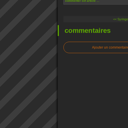
commenter cet article
…
<< Syring
commentaires
Ajouter un commentair