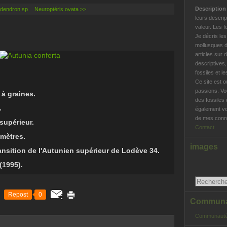
Descriptio
odendron sp
Neuroptéris ovata >>
leurs descrip
valeur. Les f
Je décris le
mollusques d
articles sur 
descriptives
fossiles et l
Ce site est o
passions. Vo
 à graines
.
des fossiles 
.
également vo
de mes conna
supérieur.
Contact
imètres.
images
ransition de l'Autunien supérieur de Lodève 34.
(1995).
Repost
0
Communau
Communauté