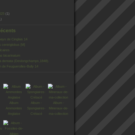
025
(1)
1)
Récents
pays de Cinglais 14
s centriglobus [M]
lcaires
s bicarinatum
ia dentata (Deslongchamps,1848).
n de Feuguerolles-Bully 14
Album
Album -
Album -
Ammonites
Spongiaires-
Mineraux-de-
Anglaise
Crétacé
ma-collection