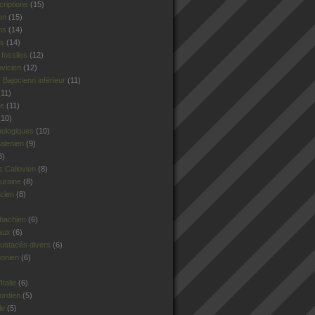
criptions
(15)
en
(15)
ns
(14)
rs
(14)
fossiles
(12)
ovicien
(12)
Bajocienn inférieur
(11)
11)
le
(11)
10)
hologiques
(10)
alenien
(9)
8)
 Callovien
(8)
uraine
(8)
cien
(8)
sbachien
(6)
aux
(6)
ustacés divers
(6)
honien
(6)
talie
(6)
ordien
(5)
le
(5)