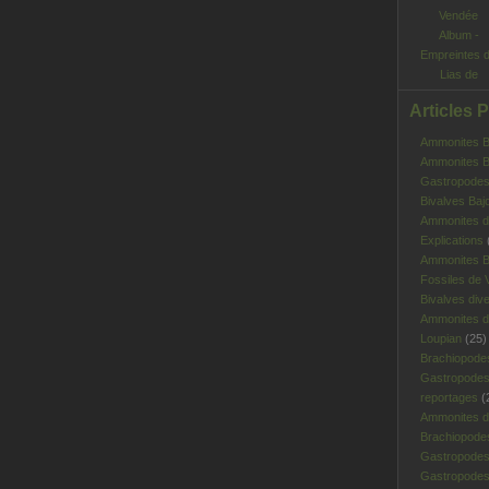
Album -
Empreintes 
Lias de
Vendée
Articles 
Ammonites Ba
Ammonites Ba
Gastropodes 
Bivalves Baj
Ammonites d
Explications
Ammonites B
Fossiles de V
Bivalves div
Ammonites d
Loupian
(25)
Brachiopode
Gastropodes
reportages
(
Ammonites d'
Brachiopode
Gastropodes
Gastropodes 