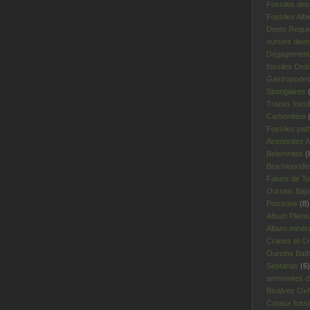
Fossiles des
Fossiles Albi
Dents Requi
oursins dive
Dégagement 
fossiles Ord
Gastropodes 
Spongiaires
(
Traces fossi
Carbonifère
(
Fossiles pat
Ammonites A
Belemnites
(
Brachiopodes
Faluns de To
Oursins Bajo
Poissons
(8)
Album Plien
Album minér
Crabes et Cr
Oursins Bat
Septarias
(6)
ammonites d'I
Bivalves Oxf
Coraux fossi