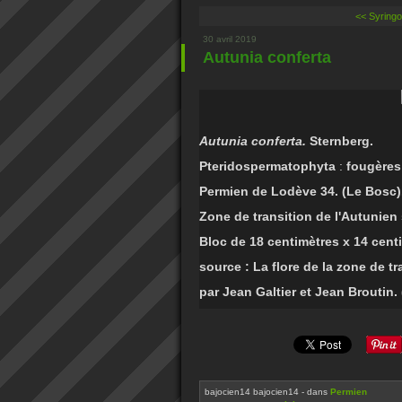
<< Syring
30 avril 2019
Autunia conferta
Autunia conferta.
Sternberg.
Pteridospermatophyta
:
fougères
Permien de Lodève 34. (Le Bosc)
Zone de transition de l'Autunien 
Bloc de 18 centimètres x 14 cent
source : La flore de la zone de t
par Jean Galtier et Jean Broutin. 
bajocien14 bajocien14
-
dans
Permien