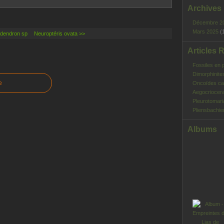
Archives
Décembre 2
Mars 2025
(
odendron sp
Neuroptéris ovata >>
Articles 
Fossiles en 
Dimorphinite
e
Oncoïdes ca
Aegocriocera
Pleurotomar
Pliensbachie
Albums