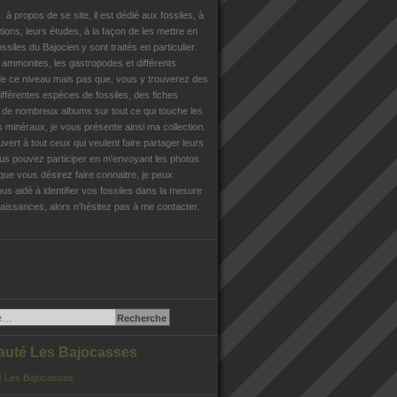
n
: à propos de se site, il est dédié aux fossiles, à
tions, leurs études, à la façon de les mettre en
ossiles du Bajocien y sont traités en particulier.
s ammonites, les gastropodes et différents
e ce niveau mais pas que, vous y trouverez des
différentes espèces de fossiles, des fiches
, de nombreux albums sur tout ce qui touche les
es minéraux, je vous présente ainsi ma collection.
uvert à tout ceux qui veulent faire partager leurs
us pouvez participer en m'envoyant les photos
que vous désirez faire connaitre, je peux
us aidé à identifier vos fossiles dans la mesure
issances, alors n'hésitez pas à me contacter.
té Les Bajocasses
 Les Bajocasses