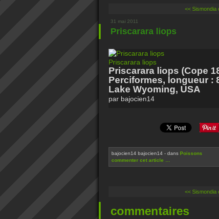
<< Sismondia 
31 mai 2011
Priscarara liops
Priscarara liops
Priscarara liops (Cope 18
Perciformes, longueur : 
Lake Wyoming, USA
par bajocien14
bajocien14 bajocien14
-
dans
Poissons
commenter cet article
…
<< Sismondia 
commentaires