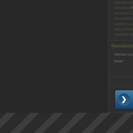
collection pri
moi-même
(5
Ammonites C
Bryozoaires
Lutetien du C
Sites extern
Vertébrés Ba
Newslette
Abonnez-vous
Email