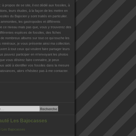
n
: à propos de se site, il est dédié aux fossiles, à
tions, leurs études, à la façon de les mettre en
ossiles du Bajocien y sont traités en particulier.
s ammonites, les gastropodes et différents
e ce niveau mais pas que, vous y trouverez des
différentes espèces de fossiles, des fiches
, de nombreux albums sur tout ce qui touche les
es minéraux, je vous présente ainsi ma collection.
uvert à tout ceux qui veulent faire partager leurs
us pouvez participer en m'envoyant les photos
que vous désirez faire connaitre, je peux
us aidé à identifier vos fossiles dans la mesure
issances, alors n'hésitez pas à me contacter.
té Les Bajocasses
 Les Bajocasses